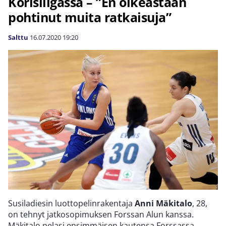
Korisliigassa – ”En oikeastaan
pohtinut muita ratkaisuja”
Salttu
16.07.2020
19:20
Susiladiesin luottopelinrakentaja
Anni Mäkitalo
, 28,
on tehnyt jatkosopimuksen Forssan Alun kanssa.
Mäkitalo pelasi ensimmäisen kautensa Forssassa