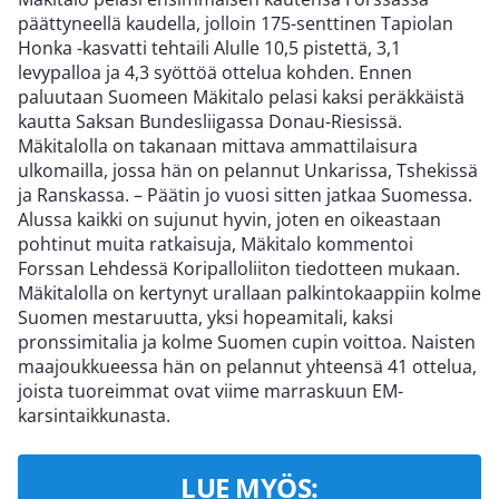
päättyneellä kaudella, jolloin 175-senttinen Tapiolan
Honka -kasvatti tehtaili Alulle 10,5 pistettä, 3,1
levypalloa ja 4,3 syöttöä ottelua kohden. Ennen
paluutaan Suomeen Mäkitalo pelasi kaksi peräkkäistä
kautta Saksan Bundesliigassa Donau-Riesissä.
Mäkitalolla on takanaan mittava ammattilaisura
ulkomailla, jossa hän on pelannut Unkarissa, Tshekissä
ja Ranskassa. – Päätin jo vuosi sitten jatkaa Suomessa.
Alussa kaikki on sujunut hyvin, joten en oikeastaan
pohtinut muita ratkaisuja, Mäkitalo kommentoi
Forssan Lehdessä Koripalloliiton tiedotteen mukaan.
Mäkitalolla on kertynyt urallaan palkintokaappiin kolme
Suomen mestaruutta, yksi hopeamitali, kaksi
pronssimitalia ja kolme Suomen cupin voittoa. Naisten
maajoukkueessa hän on pelannut yhteensä 41 ottelua,
joista tuoreimmat ovat viime marraskuun EM-
karsintaikkunasta.
LUE MYÖS: