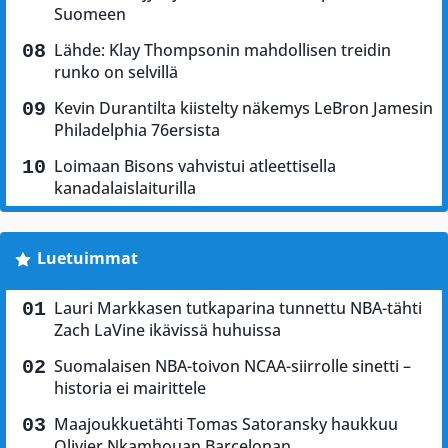
Suomeen
Lähde: Klay Thompsonin mahdollisen treidin
runko on selvillä
Kevin Durantilta kiistelty näkemys LeBron Jamesin
Philadelphia 76ersista
Loimaan Bisons vahvistui atleettisella
kanadalaislaiturilla
Luetuimmat
Lauri Markkasen tutkaparina tunnettu NBA-tähti
Zach LaVine ikävissä huhuissa
Suomalaisen NBA-toivon NCAA-siirrolle sinetti –
historia ei mairittele
Maajoukkuetähti Tomas Satoransky haukkuu
Olivier Nkamhouan Barcelonan