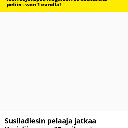
peliin - vain 1 eurolla!
Susiladiesin pelaaja jatkaa