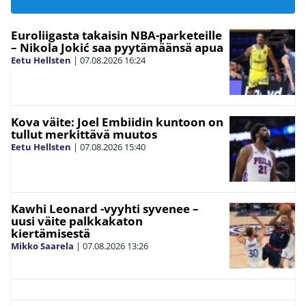
Euroliigasta takaisin NBA-parketeille
– Nikola Jokić saa pyytämäänsä apua
Eetu Hellsten
|
07.08.2026
16:24
Kova väite: Joel Embiidin kuntoon on
tullut merkittävä muutos
Eetu Hellsten
|
07.08.2026
15:40
Kawhi Leonard -vyyhti syvenee –
uusi väite palkkakaton
kiertämisestä
Mikko Saarela
|
07.08.2026
13:26