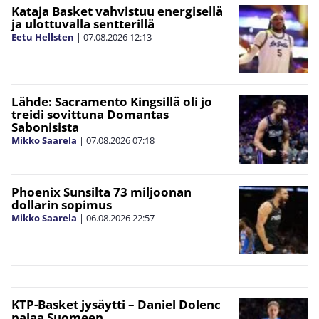
Kataja Basket vahvistuu energisellä
ja ulottuvalla sentterillä
Eetu Hellsten
|
07.08.2026
12:13
Lähde: Sacramento Kingsillä oli jo
treidi sovittuna Domantas
Sabonisista
Mikko Saarela
|
07.08.2026
07:18
Phoenix Sunsilta 73 miljoonan
dollarin sopimus
Mikko Saarela
|
06.08.2026
22:57
KTP-Basket jysäytti – Daniel Dolenc
palaa Suomeen