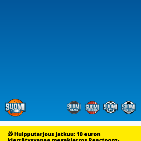
🎁 Huipputarjous jatkuu: 10 euron
kierrätysvapaa megakierros Reactoonz-