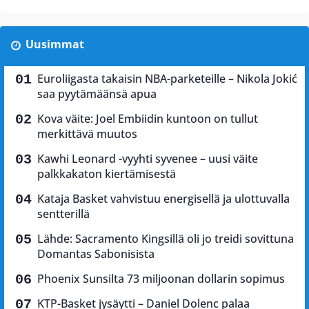
Uusimmat
Euroliigasta takaisin NBA-parketeille – Nikola Jokić
saa pyytämäänsä apua
Kova väite: Joel Embiidin kuntoon on tullut
merkittävä muutos
Kawhi Leonard -vyyhti syvenee – uusi väite
palkkakaton kiertämisestä
Kataja Basket vahvistuu energisellä ja ulottuvalla
sentterillä
Lähde: Sacramento Kingsillä oli jo treidi sovittuna
Domantas Sabonisista
Phoenix Sunsilta 73 miljoonan dollarin sopimus
KTP-Basket jysäytti – Daniel Dolenc palaa