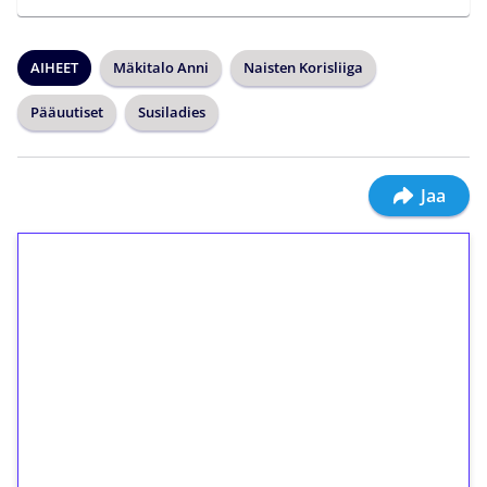
AIHEET
Mäkitalo Anni
Naisten Korisliiga
Pääuutiset
Susiladies
Jaa
1€ = 10€ arvosta
ilmaiskierroksia ilman
kierrätystä!
Talleta 1€
Saat heti 50 ilmaiskierrosta Tuohi 1000 -
peliin (arvo 0,20€ per kierros)!