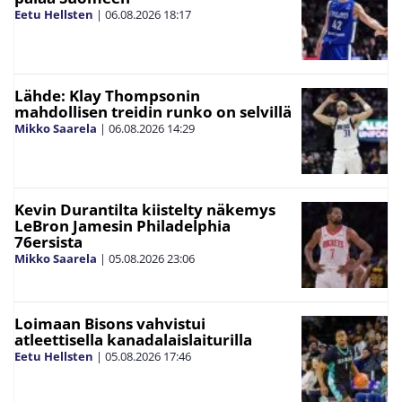
Eetu Hellsten
|
06.08.2026
18:17
Lähde: Klay Thompsonin
mahdollisen treidin runko on selvillä
Mikko Saarela
|
06.08.2026
14:29
Kevin Durantilta kiistelty näkemys
LeBron Jamesin Philadelphia
76ersista
Mikko Saarela
|
05.08.2026
23:06
Loimaan Bisons vahvistui
atleettisella kanadalaislaiturilla
Eetu Hellsten
|
05.08.2026
17:46