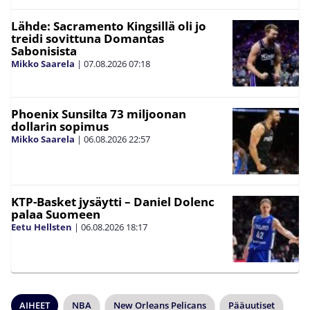
Lähde: Sacramento Kingsillä oli jo
treidi sovittuna Domantas
Sabonisista
Mikko Saarela
|
07.08.2026
07:18
Phoenix Sunsilta 73 miljoonan
dollarin sopimus
Mikko Saarela
|
06.08.2026
22:57
KTP-Basket jysäytti – Daniel Dolenc
palaa Suomeen
Eetu Hellsten
|
06.08.2026
18:17
AIHEET
NBA
New Orleans Pelicans
Pääuutiset