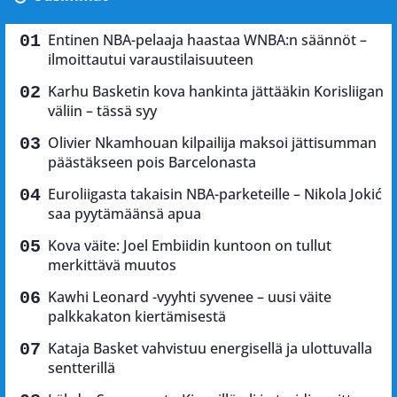
Entinen NBA-pelaaja haastaa WNBA:n säännöt –
ilmoittautui varaustilaisuuteen
Karhu Basketin kova hankinta jättääkin Korisliigan
väliin – tässä syy
Olivier Nkamhouan kilpailija maksoi jättisumman
päästäkseen pois Barcelonasta
Euroliigasta takaisin NBA-parketeille – Nikola Jokić
saa pyytämäänsä apua
Kova väite: Joel Embiidin kuntoon on tullut
merkittävä muutos
Kawhi Leonard -vyyhti syvenee – uusi väite
palkkakaton kiertämisestä
Kataja Basket vahvistuu energisellä ja ulottuvalla
sentterillä