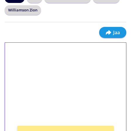
Williamson Zion
Jaa
1€ = 10€ arvosta
ilmaiskierroksia ilman
kierrätystä!
Talleta 1€
Saat heti 50 ilmaiskierrosta Tuohi 1000 -
peliin (arvo 0,20€ per kierros)!
Ei kierrätysvaatimusta!