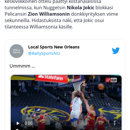
keskiviikkoinen ottelu päättyi kiistanalaisissa
tunnelmissa, kun Nuggetsin
Nikola Jokic
blokkasi
Pelicansin
Zion Williamsonin
donkkiyrityksen viime
sekunneilla. Hidastuksista näki, että Jokic osui
tilanteessa Williamsonia käsille.
Local Sports New Orleans
@BallySportsNO
Ummmm ...