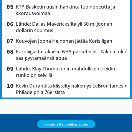
KTP-Basketin uusin hankinta tuo nopeutta ja
skorausvoimaa
Lähde: Dallas Mavericksilta yli 50 miljoonan
dollarin sopimus
Kouvojen Joona Heinonen jättää Korisliigan
Euroliigasta takaisin NBA-parketeille – Nikola Jokić
saa pyytämäänsä apua
Lähde: Klay Thompsonin mahdollisen treidin
runko on selvillä
Kevin Durantilta kiistelty näkemys LeBron Jamesin
Philadelphia 76ersista
toimitus@suomikoris.com