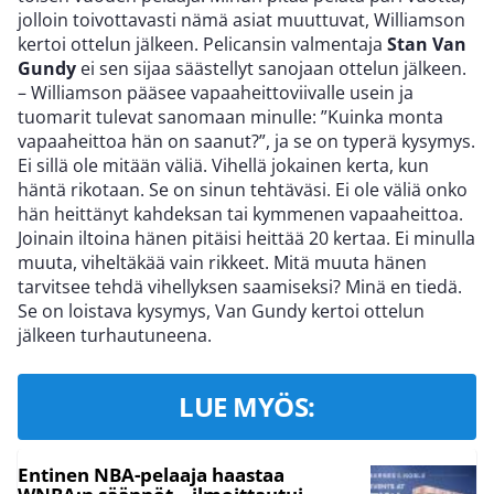
jolloin toivottavasti nämä asiat muuttuvat, Williamson
kertoi ottelun jälkeen. Pelicansin valmentaja
Stan Van
Gundy
ei sen sijaa säästellyt sanojaan ottelun jälkeen.
– Williamson pääsee vapaaheittoviivalle usein ja
tuomarit tulevat sanomaan minulle: ”Kuinka monta
vapaaheittoa hän on saanut?”, ja se on typerä kysymys.
Ei sillä ole mitään väliä. Vihellä jokainen kerta, kun
häntä rikotaan. Se on sinun tehtäväsi. Ei ole väliä onko
hän heittänyt kahdeksan tai kymmenen vapaaheittoa.
Joinain iltoina hänen pitäisi heittää 20 kertaa. Ei minulla
muuta, viheltäkää vain rikkeet. Mitä muuta hänen
tarvitsee tehdä vihellyksen saamiseksi? Minä en tiedä.
Se on loistava kysymys, Van Gundy kertoi ottelun
jälkeen turhautuneena.
LUE MYÖS:
Entinen NBA-pelaaja haastaa