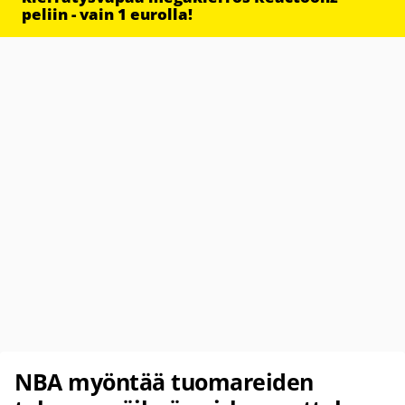
peliin - vain 1 eurolla!
NBA myöntää tuomareiden