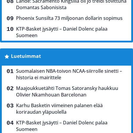
Lähde: Sacramento Kingsillä oli jo treidi sovittuna
Domantas Sabonisista
Phoenix Sunsilta 73 miljoonan dollarin sopimus
KTP-Basket jysäytti – Daniel Dolenc palaa
Suomeen
Luetuimmat
Suomalaisen NBA-toivon NCAA-siirrolle sinetti –
historia ei mairittele
Maajoukkuetähti Tomas Satoransky haukkuu
Olivier Nkamhouan Barcelonan
Karhu Basketin viimeinen palanen elää
koriraudan yläpuolella
KTP-Basket jysäytti – Daniel Dolenc palaa
Suomeen