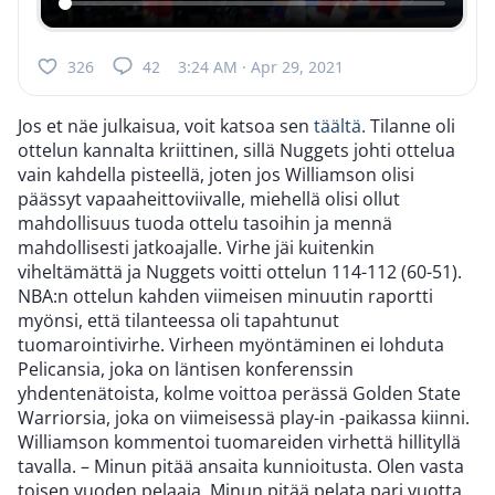
326
42
3:24 AM · Apr 29, 2021
Jos et näe julkaisua, voit katsoa sen
täältä.
Tilanne oli
ottelun kannalta kriittinen, sillä Nuggets johti ottelua
vain kahdella pisteellä, joten jos Williamson olisi
päässyt vapaaheittoviivalle, miehellä olisi ollut
mahdollisuus tuoda ottelu tasoihin ja mennä
mahdollisesti jatkoajalle. Virhe jäi kuitenkin
viheltämättä ja Nuggets voitti ottelun 114-112 (60-51).
NBA:n ottelun kahden viimeisen minuutin raportti
myönsi, että tilanteessa oli tapahtunut
tuomarointivirhe. Virheen myöntäminen ei lohduta
Pelicansia, joka on läntisen konferenssin
yhdentenätoista, kolme voittoa perässä Golden State
Warriorsia, joka on viimeisessä play-in -paikassa kiinni.
Williamson kommentoi tuomareiden virhettä hillityllä
tavalla. – Minun pitää ansaita kunnioitusta. Olen vasta
toisen vuoden pelaaja. Minun pitää pelata pari vuotta,