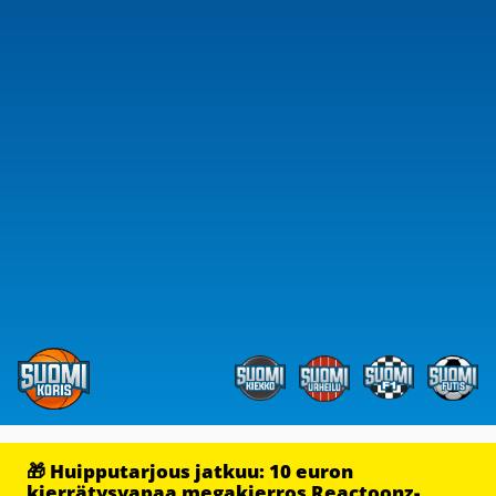
🎁 Huipputarjous jatkuu: 10 euron
kierrätysvapaa megakierros Reactoonz-