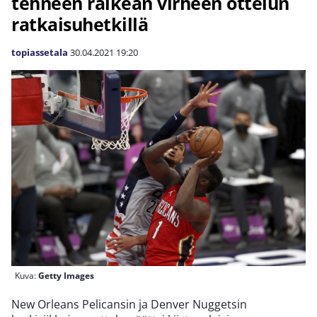
tehneen räikeän virheen ottelun
ratkaisuhetkillä
topiassetala
30.04.2021
19:20
Kuva:
Getty Images
New Orleans Pelicansin ja Denver Nuggetsin