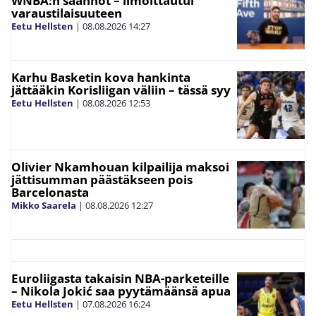
WNBA:n säännöt – ilmoittautui
varaustilaisuuteen
Eetu Hellsten
|
08.08.2026
14:27
Karhu Basketin kova hankinta
jättääkin Korisliigan väliin – tässä syy
Eetu Hellsten
|
08.08.2026
12:53
Olivier Nkamhouan kilpailija maksoi
jättisumman päästäkseen pois
Barcelonasta
Mikko Saarela
|
08.08.2026
12:27
Euroliigasta takaisin NBA-parketeille
– Nikola Jokić saa pyytämäänsä apua
Eetu Hellsten
|
07.08.2026
16:24