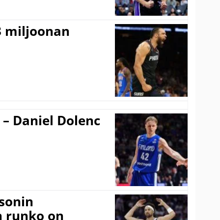
3 miljoonan
 – Daniel Dolenc
sonin
n runko on