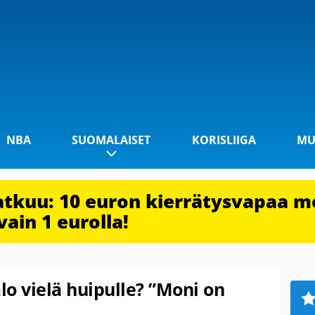
NBA
SUOMALAISET
KORISLIIGA
MU
jatkuu: 10 euron kierrätysvapaa m
vain 1 eurolla!
o vielä huipulle? ”Moni on