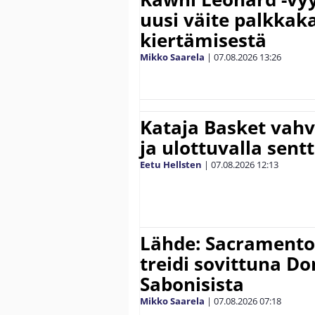
uusi väite palkkak
kiertämisestä
Mikko Saarela
|
07.08.2026
13:26
Kataja Basket vahv
ja ulottuvalla sentt
Eetu Hellsten
|
07.08.2026
12:13
Lähde: Sacramento K
treidi sovittuna D
Sabonisista
Mikko Saarela
|
07.08.2026
07:18