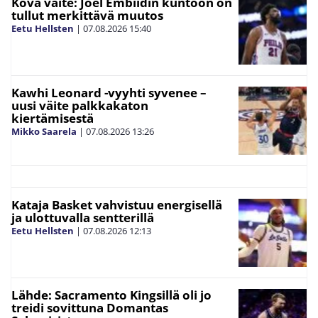
Kova väite: Joel Embiidin kuntoon on
tullut merkittävä muutos
Eetu Hellsten
|
07.08.2026
15:40
Kawhi Leonard -vyyhti syvenee –
uusi väite palkkakaton
kiertämisestä
Mikko Saarela
|
07.08.2026
13:26
Kataja Basket vahvistuu energisellä
ja ulottuvalla sentterillä
Eetu Hellsten
|
07.08.2026
12:13
Lähde: Sacramento Kingsillä oli jo
treidi sovittuna Domantas