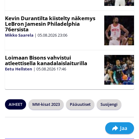
Kevin Durantilta kiistelty näkemys
LeBron Jamesin Philadelphia
76ersista
Mikko Saarela
|
05.08.2026
23:06
Loimaan Bisons vahvistui
atleettisella kanadalaislaiturilla
Eetu Hellsten
|
05.08.2026
17:46
AIHEET
MM-kisat 2023
Pääuutiset
Susijengi
Jaa