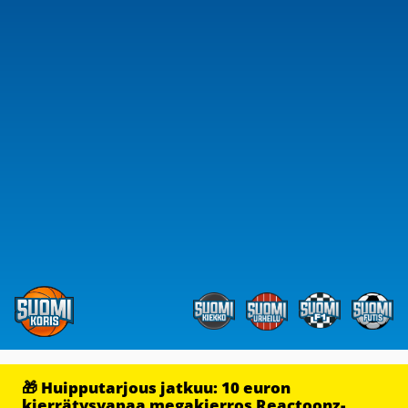
🎁 Huipputarjous jatkuu: 10 euron
kierrätysvapaa megakierros Reactoonz-