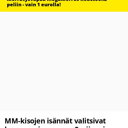
peliin - vain 1 eurolla!
MM-kisojen isännät valitsivat