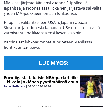
MM-kisat järjestetään ensi vuonna Filippiineillä,
Japanissa ja Indonesiassa. Jokainen järjestävä sai valita
yhden MM-joukkueen omaan lohkoonsa.
Filippiinit valitsi itselleen USA:n, Japani nappasi
Slovenian ja Indonesia Kanadan. USA ei ole tosin vielä
varmistanut paikkaansa ensi kesän kisoihin.
Varsinaiset lohkoarvonnat suoritetaan Manilassa
huhtikuun 29. päivä.
LUE MYÖS:
Euroliigasta takaisin NBA-parketeille
– Nikola Jokić saa pyytämäänsä apua
Eetu Hellsten
|
07.08.2026
16:24