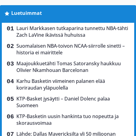
Luetuimmat
Lauri Markkasen tutkaparina tunnettu NBA-tähti
Zach LaVine ikävissä huhuissa
Suomalaisen NBA-toivon NCAA-siirrolle sinetti –
historia ei mairittele
Maajoukkuetähti Tomas Satoransky haukkuu
Olivier Nkamhouan Barcelonan
Karhu Basketin viimeinen palanen elää
koriraudan yläpuolella
KTP-Basket jysäytti – Daniel Dolenc palaa
Suomeen
KTP-Basketin uusin hankinta tuo nopeutta ja
skorausvoimaa
Lähde: Dallas Mavericksilta yli 50 miljoonan