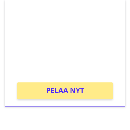
1€ = 10€ arvosta
ilmaiskierroksia ilman
kierrätystä!
Talleta 1€
Saat heti 50 ilmaiskierrosta Tuohi 1000 -
peliin (arvo 0,20€ per kierros)!
Ei kierrätysvaatimusta!
PELAA NYT