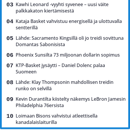
Kawhi Leonard -vyyhti syvenee – uusi väite
palkkakaton kiertämisestä
Kataja Basket vahvistuu energisellä ja ulottuvalla
sentterillä
Lähde: Sacramento Kingsillä oli jo treidi sovittuna
Domantas Sabonisista
Phoenix Sunsilta 73 miljoonan dollarin sopimus
KTP-Basket jysäytti – Daniel Dolenc palaa
Suomeen
Lähde: Klay Thompsonin mahdollisen treidin
runko on selvillä
Kevin Durantilta kiistelty näkemys LeBron Jamesin
Philadelphia 76ersista
Loimaan Bisons vahvistui atleettisella
kanadalaislaiturilla