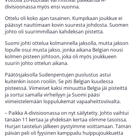
divisioonassa myös ensi vuonna.
Ottelu oli koko ajan tasainen. Kumpikaan joukkue ei
päässyt nauttimaan kovin suuresta johdosta. Suomen
johto oli suurimmillaan kahdeksan pistettä.
Suomi johti ottelua kolmannella jaksolla, mutta jakson
lopulle osui musta jakso, jonka aikana Belgian nousi
kolmen pisteen johtoon, joka oli myös joukkueen
suurin johto ottelun aikana.
Päätösjaksolla Sudenpentujen puolustus astui
kuitenkin isoon rooliin. Se piti Belgian kuudessa
pisteessä. Viimeiset kaksi minuuttia Belgia jäi pisteittä
ja sortui samalla virheilyyn ja Suomi pääsi
viimeistelemään loppulukemat vapaaheittoviivalta.
– Paikka A-divisioonassa on nyt säilytetty. Johto vaihtui
tänään 11 kertaa ja yhdeksän kertaa olimme tasoissa.
Hurjan taistelun jälkeen pystyimme voittamaan. Tämän
päivän peli oli fyysinen kamppailu huippujoukkuetta