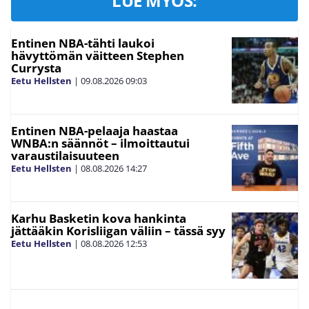
LUE MYÖS:
Entinen NBA-tähti laukoi
hävyttömän väitteen Stephen
Currysta
Eetu Hellsten
|
09.08.2026
09:03
Entinen NBA-pelaaja haastaa
WNBA:n säännöt – ilmoittautui
varaustilaisuuteen
Eetu Hellsten
|
08.08.2026
14:27
Karhu Basketin kova hankinta
jättääkin Korisliigan väliin – tässä syy
Eetu Hellsten
|
08.08.2026
12:53