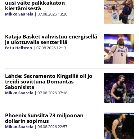
uusi väite palkkakaton
kiertämisestä
Mikko Saarela
|
07.08.2026
13:26
Kataja Basket vahvistuu energisellä
ja ulottuvalla sentterillä
Eetu Hellsten
|
07.08.2026
12:13
Lähde: Sacramento Kingsillä oli jo
treidi sovittuna Domantas
Sabonisista
Mikko Saarela
|
07.08.2026
07:18
Phoenix Sunsilta 73 miljoonan
dollarin sopimus
Mikko Saarela
|
06.08.2026
22:57