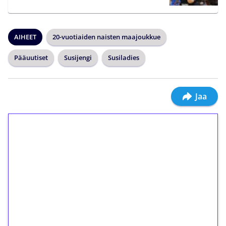
AIHEET
20-vuotiaiden naisten maajoukkue
Pääuutiset
Susijengi
Susiladies
Jaa
1€ = 10€ arvosta
ilmaiskierroksia ilman
kierrätystä!
Talleta 1€
Saat heti 50 ilmaiskierrosta Tuohi 1000 -
peliin (arvo 0,20€ per kierros)!