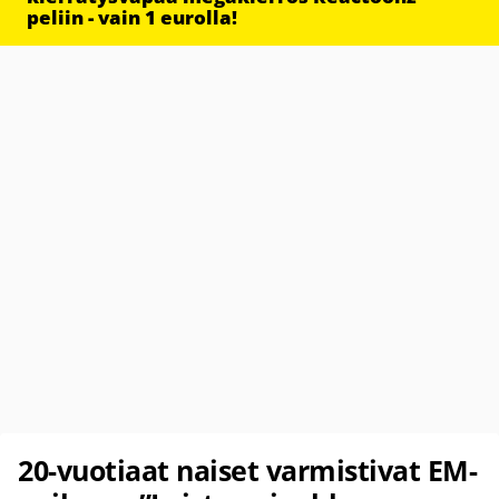
peliin - vain 1 eurolla!
20-vuotiaat naiset varmistivat EM-