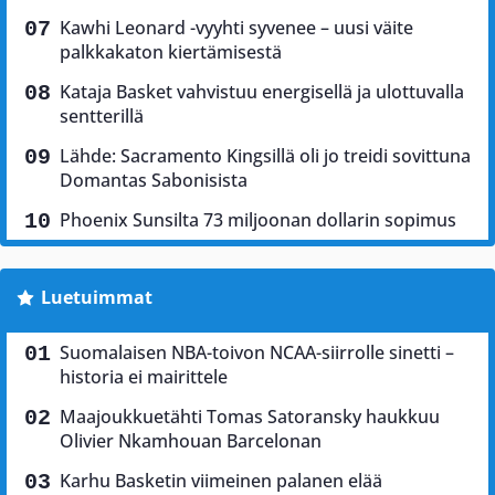
Kawhi Leonard -vyyhti syvenee – uusi väite
palkkakaton kiertämisestä
Kataja Basket vahvistuu energisellä ja ulottuvalla
sentterillä
Lähde: Sacramento Kingsillä oli jo treidi sovittuna
Domantas Sabonisista
Phoenix Sunsilta 73 miljoonan dollarin sopimus
Luetuimmat
Suomalaisen NBA-toivon NCAA-siirrolle sinetti –
historia ei mairittele
Maajoukkuetähti Tomas Satoransky haukkuu
Olivier Nkamhouan Barcelonan
Karhu Basketin viimeinen palanen elää