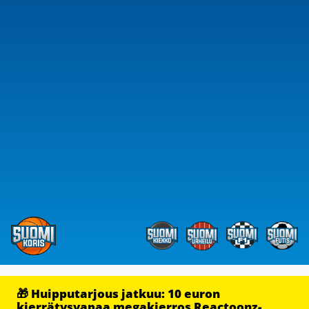
🎁 Huipputarjous jatkuu: 10 euron
kierrätysvapaa megakierros Reactoonz-