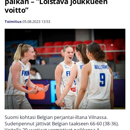
paikan – ”Loistava joukkueen
voitto”
Toimitus
05.08.2023
13:53
Suomi kohtasi Belgian perjantai-iltana Vilnassa.
Sudenpennut jättivät Belgian taakseen 66-60 (38-36).
Voitolla 20-vuotiaat varmistivat paikkansa A-