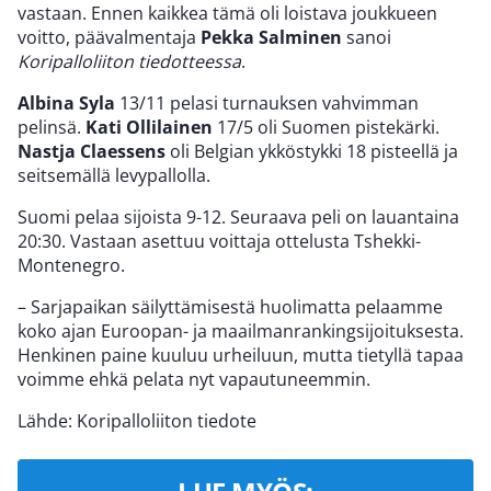
vastaan. Ennen kaikkea tämä oli loistava joukkueen
voitto, päävalmentaja
Pekka Salminen
sanoi
Koripalloliiton tiedotteessa
.
Albina Syla
13/11 pelasi turnauksen vahvimman
pelinsä.
Kati Ollilainen
17/5 oli Suomen pistekärki.
Nastja Claessens
oli Belgian ykköstykki 18 pisteellä ja
seitsemällä levypallolla.
Suomi pelaa sijoista 9-12. Seuraava peli on lauantaina
20:30. Vastaan asettuu voittaja ottelusta Tshekki-
Montenegro.
– Sarjapaikan säilyttämisestä huolimatta pelaamme
koko ajan Euroopan- ja maailmanrankingsijoituksesta.
Henkinen paine kuuluu urheiluun, mutta tietyllä tapaa
voimme ehkä pelata nyt vapautuneemmin.
Lähde: Koripalloliiton tiedote