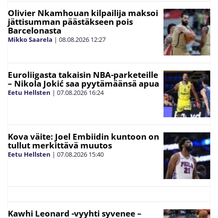
Olivier Nkamhouan kilpailija maksoi
jättisumman päästäkseen pois
Barcelonasta
Mikko Saarela
|
08.08.2026
12:27
Euroliigasta takaisin NBA-parketeille
– Nikola Jokić saa pyytämäänsä apua
Eetu Hellsten
|
07.08.2026
16:24
Kova väite: Joel Embiidin kuntoon on
tullut merkittävä muutos
Eetu Hellsten
|
07.08.2026
15:40
Kawhi Leonard -vyyhti syvenee –