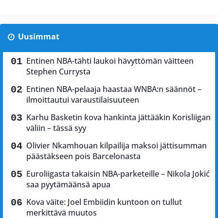
Uusimmat
Entinen NBA-tähti laukoi hävyttömän väitteen
Stephen Currysta
Entinen NBA-pelaaja haastaa WNBA:n säännöt –
ilmoittautui varaustilaisuuteen
Karhu Basketin kova hankinta jättääkin Korisliigan
väliin – tässä syy
Olivier Nkamhouan kilpailija maksoi jättisumman
päästäkseen pois Barcelonasta
Euroliigasta takaisin NBA-parketeille – Nikola Jokić
saa pyytämäänsä apua
Kova väite: Joel Embiidin kuntoon on tullut
merkittävä muutos