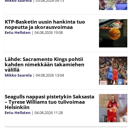
Mikko Saarela
|
05.08.2026
09:15
KTP-Basketin uusin hankinta tuo
nopeutta ja skorausvoimaa
Eetu Hellsten
|
04.08.2026
19:08
Lähde: Sacramento Kings pohtii
kahden nimekkään takamiehen
välillä
Mikko Saarela
|
04.08.2026
13:04
Seagulls nappasi pistetykin Saksasta
– Tyrese Williams tuo tulivoimaa
Helsinkiin
Eetu Hellsten
|
04.08.2026
11:28