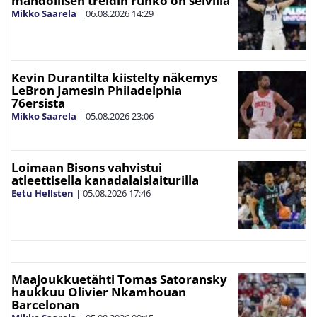
mahdollisen treidin runko on selvillä
Mikko Saarela
|
06.08.2026
14:29
Kevin Durantilta kiistelty näkemys
LeBron Jamesin Philadelphia
76ersista
Mikko Saarela
|
05.08.2026
23:06
Loimaan Bisons vahvistui
atleettisella kanadalaislaiturilla
Eetu Hellsten
|
05.08.2026
17:46
Maajoukkuetähti Tomas Satoransky
haukkuu Olivier Nkamhouan
Barcelonan