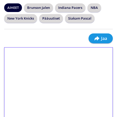
AIHEET
Brunson Jalen
Indiana Pacers
NBA
New York Knicks
Pääuutiset
Siakam Pascal
Jaa
1€ = 10€ arvosta
ilmaiskierroksia ilman
kierrätystä!
Talleta 1€
Saat heti 50 ilmaiskierrosta Tuohi 1000 -
peliin (arvo 0,20€ per kierros)!
Ei kierrätysvaatimusta!