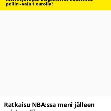
peliin - vain 1 eurolla!
Ratkaisu NBA:ssa meni jälleen