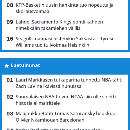
KTP-Basketin uusin hankinta tuo nopeutta ja
skorausvoimaa
Lähde: Sacramento Kings pohtii kahden
nimekkään takamiehen välillä
Seagulls nappasi pistetykin Saksasta – Tyrese
Williams tuo tulivoimaa Helsinkiin
Luetuimmat
Lauri Markkasen tutkaparina tunnettu NBA-tähti
Zach LaVine ikävissä huhuissa
Suomalaisen NBA-toivon NCAA-siirrolle sinetti –
historia ei mairittele
Maajoukkuetähti Tomas Satoransky haukkuu
Olivier Nkamhouan Barcelonan