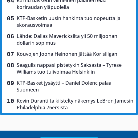
Karhu Basketin viimeinen palanen elää
koriraudan yläpuolella
KTP-Basketin uusin hankinta tuo nopeutta ja
skorausvoimaa
Lähde: Dallas Mavericksilta yli 50 miljoonan
dollarin sopimus
Kouvojen Joona Heinonen jättää Korisliigan
Seagulls nappasi pistetykin Saksasta – Tyrese
Williams tuo tulivoimaa Helsinkiin
KTP-Basket jysäytti – Daniel Dolenc palaa
Suomeen
Kevin Durantilta kiistelty näkemys LeBron Jamesin
Philadelphia 76ersista