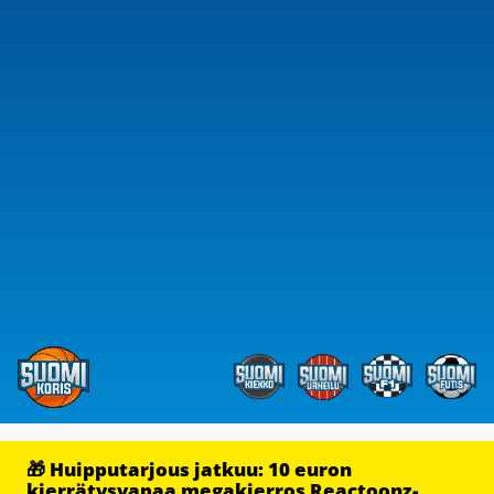
🎁 Huipputarjous jatkuu: 10 euron
kierrätysvapaa megakierros Reactoonz-