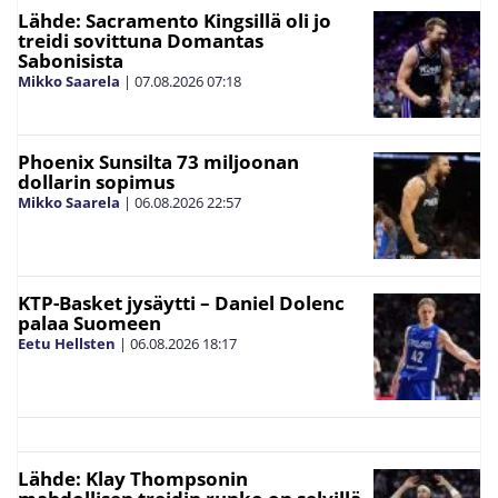
Lähde: Sacramento Kingsillä oli jo
treidi sovittuna Domantas
Sabonisista
Mikko Saarela
|
07.08.2026
07:18
Phoenix Sunsilta 73 miljoonan
dollarin sopimus
Mikko Saarela
|
06.08.2026
22:57
KTP-Basket jysäytti – Daniel Dolenc
palaa Suomeen
Eetu Hellsten
|
06.08.2026
18:17
Lähde: Klay Thompsonin