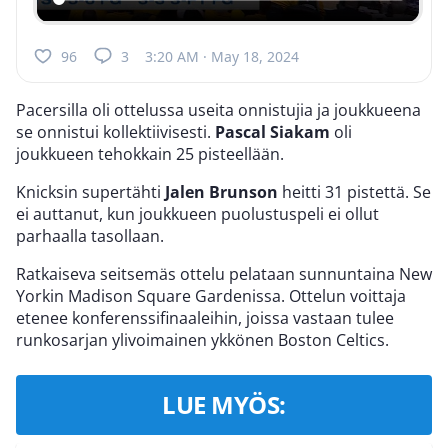
96
3
3:20 AM · May 18, 2024
Pacersilla oli ottelussa useita onnistujia ja joukkueena
se onnistui kollektiivisesti.
Pascal Siakam
oli
joukkueen tehokkain 25 pisteellään.
Knicksin supertähti
Jalen Brunson
heitti 31 pistettä. Se
ei auttanut, kun joukkueen puolustuspeli ei ollut
parhaalla tasollaan.
Ratkaiseva seitsemäs ottelu pelataan sunnuntaina New
Yorkin Madison Square Gardenissa. Ottelun voittaja
etenee konferenssifinaaleihin, joissa vastaan tulee
runkosarjan ylivoimainen ykkönen Boston Celtics.
LUE MYÖS: