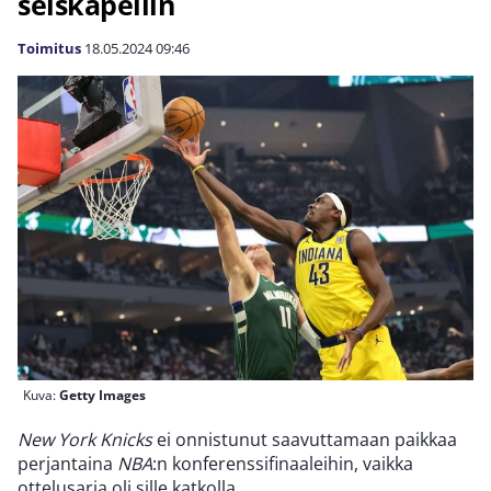
seiskapeliin
Toimitus
18.05.2024
09:46
Kuva:
Getty Images
New York Knicks
ei onnistunut saavuttamaan paikkaa
perjantaina
NBA
:n konferenssifinaaleihin, vaikka
ottelusarja oli sille katkolla.