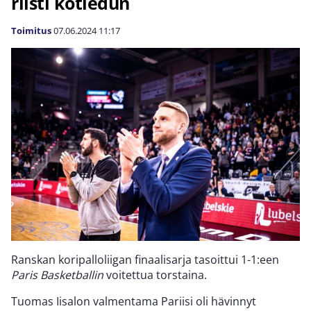
riisti kotiedun
Toimitus
07.06.2024
11:17
Ranskan koripalloliigan finaalisarja tasoittui 1-1:een
Paris Basketballin
voitettua torstaina.
Tuomas Iisalon valmentama Pariisi oli hävinnyt