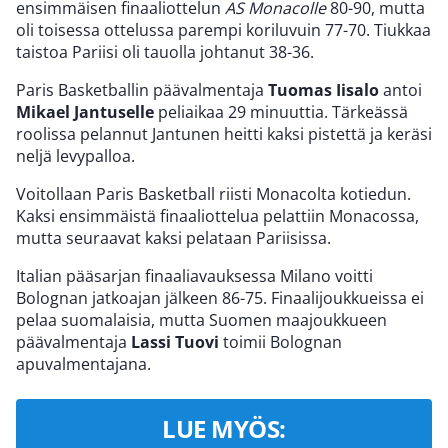
ensimmäisen finaaliottelun
AS Monacolle
80-90, mutta
oli toisessa ottelussa parempi koriluvuin 77-70. Tiukkaa
taistoa Pariisi oli tauolla johtanut 38-36.
Paris Basketballin päävalmentaja
Tuomas Iisalo
antoi
Mikael Jantuselle
peliaikaa 29 minuuttia. Tärkeässä
roolissa pelannut Jantunen heitti kaksi pistettä ja keräsi
neljä levypalloa.
Voitollaan Paris Basketball riisti Monacolta kotiedun.
Kaksi ensimmäistä finaaliottelua pelattiin Monacossa,
mutta seuraavat kaksi pelataan Pariisissa.
Italian pääsarjan finaaliavauksessa Milano voitti
Bolognan jatkoajan jälkeen 86-75. Finaalijoukkueissa ei
pelaa suomalaisia, mutta Suomen maajoukkueen
päävalmentaja
Lassi Tuovi
toimii Bolognan
apuvalmentajana.
LUE MYÖS: