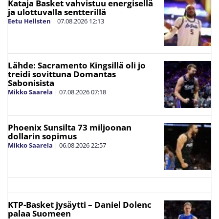
Kataja Basket vahvistuu energisellä
ja ulottuvalla sentterillä
Eetu Hellsten
|
07.08.2026
12:13
Lähde: Sacramento Kingsillä oli jo
treidi sovittuna Domantas
Sabonisista
Mikko Saarela
|
07.08.2026
07:18
Phoenix Sunsilta 73 miljoonan
dollarin sopimus
Mikko Saarela
|
06.08.2026
22:57
KTP-Basket jysäytti – Daniel Dolenc
palaa Suomeen