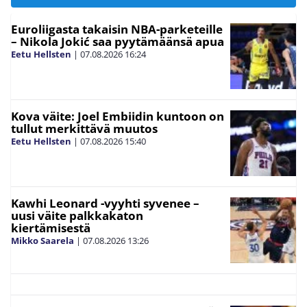
Euroliigasta takaisin NBA-parketeille
– Nikola Jokić saa pyytämäänsä apua
Eetu Hellsten
|
07.08.2026
16:24
Kova väite: Joel Embiidin kuntoon on
tullut merkittävä muutos
Eetu Hellsten
|
07.08.2026
15:40
Kawhi Leonard -vyyhti syvenee –
uusi väite palkkakaton
kiertämisestä
Mikko Saarela
|
07.08.2026
13:26