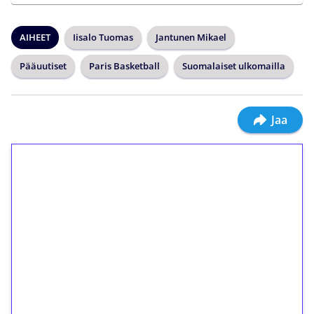
AIHEET
Iisalo Tuomas
Jantunen Mikael
Pääuutiset
Paris Basketball
Suomalaiset ulkomailla
Jaa
1€ = 10€ arvosta
ilmaiskierroksia ilman
kierrätystä!
Talleta 1€
Saat heti 50 ilmaiskierrosta Tuohi 1000 -
peliin (arvo 0,20€ per kierros)!
Ei kierrätysvaatimusta!