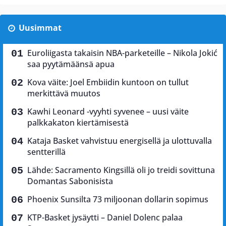
Uusimmat
Euroliigasta takaisin NBA-parketeille – Nikola Jokić
saa pyytämäänsä apua
Kova väite: Joel Embiidin kuntoon on tullut
merkittävä muutos
Kawhi Leonard -vyyhti syvenee – uusi väite
palkkakaton kiertämisestä
Kataja Basket vahvistuu energisellä ja ulottuvalla
sentterillä
Lähde: Sacramento Kingsillä oli jo treidi sovittuna
Domantas Sabonisista
Phoenix Sunsilta 73 miljoonan dollarin sopimus
KTP-Basket jysäytti – Daniel Dolenc palaa