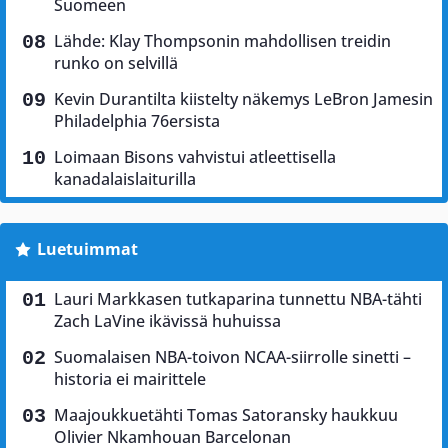
Suomeen
Lähde: Klay Thompsonin mahdollisen treidin
runko on selvillä
Kevin Durantilta kiistelty näkemys LeBron Jamesin
Philadelphia 76ersista
Loimaan Bisons vahvistui atleettisella
kanadalaislaiturilla
Luetuimmat
Lauri Markkasen tutkaparina tunnettu NBA-tähti
Zach LaVine ikävissä huhuissa
Suomalaisen NBA-toivon NCAA-siirrolle sinetti –
historia ei mairittele
Maajoukkuetähti Tomas Satoransky haukkuu
Olivier Nkamhouan Barcelonan