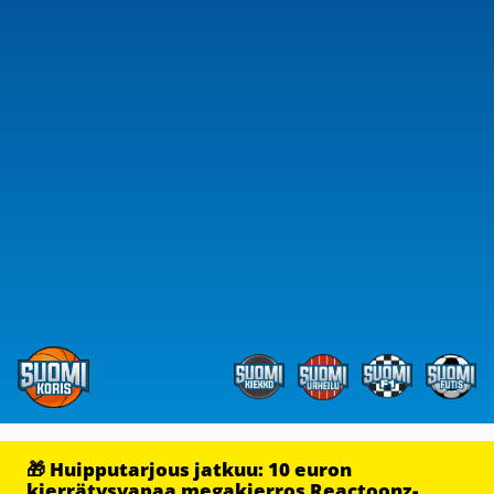
🎁 Huipputarjous jatkuu: 10 euron
kierrätysvapaa megakierros Reactoonz-