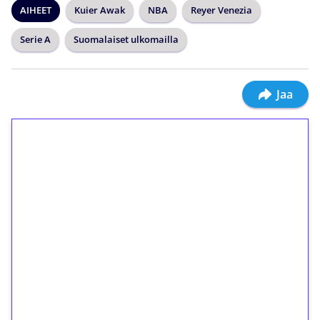
AIHEET
Kuier Awak
NBA
Reyer Venezia
Serie A
Suomalaiset ulkomailla
Jaa
1€ = 10€ arvosta
ilmaiskierroksia ilman
kierrätystä!
Talleta 1€
Saat heti 50 ilmaiskierrosta Tuohi 1000 -
peliin (arvo 0,20€ per kierros)!
Ei kierrätysvaatimusta!