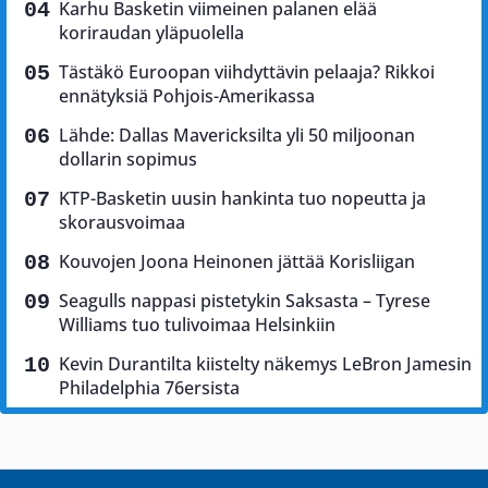
Karhu Basketin viimeinen palanen elää
koriraudan yläpuolella
Tästäkö Euroopan viihdyttävin pelaaja? Rikkoi
ennätyksiä Pohjois-Amerikassa
Lähde: Dallas Mavericksilta yli 50 miljoonan
dollarin sopimus
KTP-Basketin uusin hankinta tuo nopeutta ja
skorausvoimaa
Kouvojen Joona Heinonen jättää Korisliigan
Seagulls nappasi pistetykin Saksasta – Tyrese
Williams tuo tulivoimaa Helsinkiin
Kevin Durantilta kiistelty näkemys LeBron Jamesin
Philadelphia 76ersista