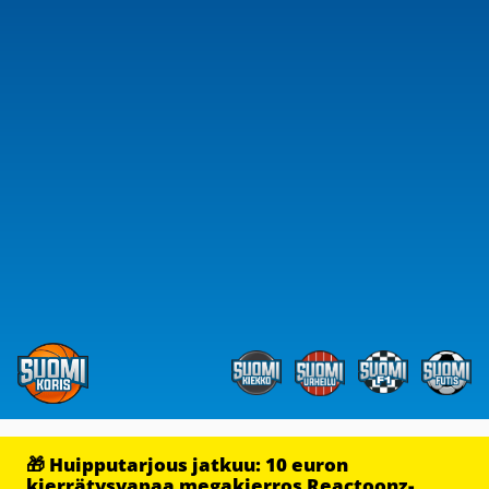
🎁 Huipputarjous jatkuu: 10 euron
kierrätysvapaa megakierros Reactoonz-