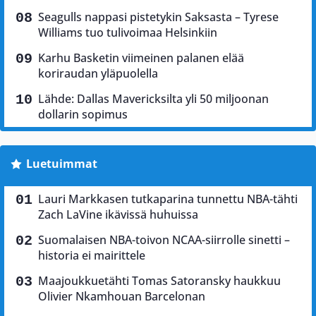
Seagulls nappasi pistetykin Saksasta – Tyrese
Williams tuo tulivoimaa Helsinkiin
Karhu Basketin viimeinen palanen elää
koriraudan yläpuolella
Lähde: Dallas Mavericksilta yli 50 miljoonan
dollarin sopimus
Luetuimmat
Lauri Markkasen tutkaparina tunnettu NBA-tähti
Zach LaVine ikävissä huhuissa
Suomalaisen NBA-toivon NCAA-siirrolle sinetti –
historia ei mairittele
Maajoukkuetähti Tomas Satoransky haukkuu
Olivier Nkamhouan Barcelonan