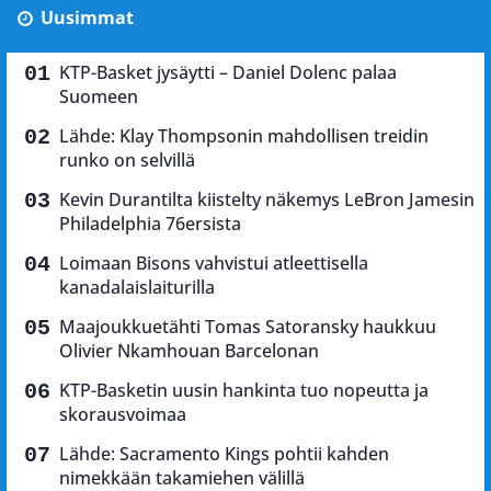
Uusimmat
KTP-Basket jysäytti – Daniel Dolenc palaa
Suomeen
Lähde: Klay Thompsonin mahdollisen treidin
runko on selvillä
Kevin Durantilta kiistelty näkemys LeBron Jamesin
Philadelphia 76ersista
Loimaan Bisons vahvistui atleettisella
kanadalaislaiturilla
Maajoukkuetähti Tomas Satoransky haukkuu
Olivier Nkamhouan Barcelonan
KTP-Basketin uusin hankinta tuo nopeutta ja
skorausvoimaa
Lähde: Sacramento Kings pohtii kahden
nimekkään takamiehen välillä