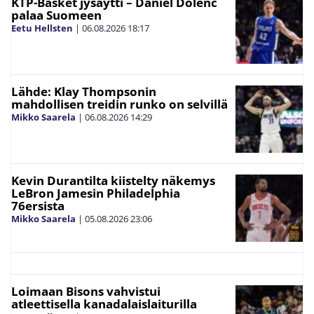
KTP-Basket jysäytti – Daniel Dolenc
palaa Suomeen
Eetu Hellsten
|
06.08.2026
18:17
Lähde: Klay Thompsonin
mahdollisen treidin runko on selvillä
Mikko Saarela
|
06.08.2026
14:29
Kevin Durantilta kiistelty näkemys
LeBron Jamesin Philadelphia
76ersista
Mikko Saarela
|
05.08.2026
23:06
Loimaan Bisons vahvistui
atleettisella kanadalaislaiturilla