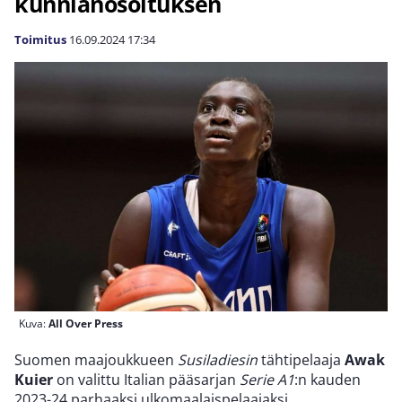
kunnianosoituksen
Toimitus
16.09.2024
17:34
Kuva:
All Over Press
Suomen maajoukkueen
Susiladiesin
tähtipelaaja
Awak
Kuier
on valittu Italian pääsarjan
Serie A1
:n kauden
2023-24 parhaaksi ulkomaalaispelaajaksi.