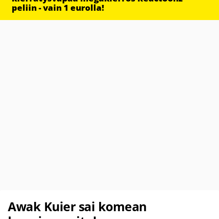
peliin - vain 1 eurolla!
Awak Kuier sai komean