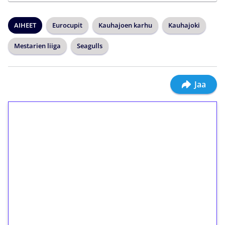
AIHEET
Eurocupit
Kauhajoen karhu
Kauhajoki
Mestarien liiga
Seagulls
Jaa
1€ = 10€ arvosta
ilmaiskierroksia ilman
kierrätystä!
Talleta 1€
Saat heti 50 ilmaiskierrosta Tuohi 1000 -
peliin (arvo 0,20€ per kierros)!
Ei kierrätysvaatimusta!