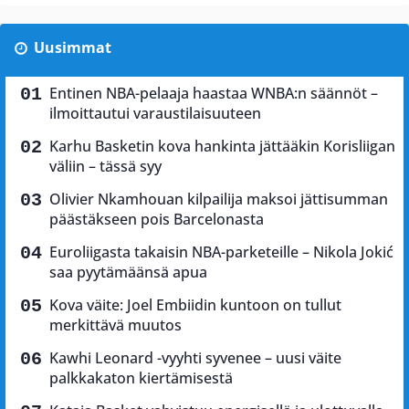
Uusimmat
Entinen NBA-pelaaja haastaa WNBA:n säännöt –
ilmoittautui varaustilaisuuteen
Karhu Basketin kova hankinta jättääkin Korisliigan
väliin – tässä syy
Olivier Nkamhouan kilpailija maksoi jättisumman
päästäkseen pois Barcelonasta
Euroliigasta takaisin NBA-parketeille – Nikola Jokić
saa pyytämäänsä apua
Kova väite: Joel Embiidin kuntoon on tullut
merkittävä muutos
Kawhi Leonard -vyyhti syvenee – uusi väite
palkkakaton kiertämisestä