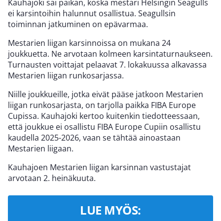
Kauhajoki sai paikan, koska mestari Helsingin Seagulls
ei karsintoihin halunnut osallistua. Seagullsin
toiminnan jatkuminen on epävarmaa.
Mestarien liigan karsinnoissa on mukana 24
joukkuetta. Ne arvotaan kolmeen karsintaturnaukseen.
Turnausten voittajat pelaavat 7. lokakuussa alkavassa
Mestarien liigan runkosarjassa.
Niille joukkueille, jotka eivät pääse jatkoon Mestarien
liigan runkosarjasta, on tarjolla paikka FIBA Europe
Cupissa. Kauhajoki kertoo kuitenkin tiedotteessaan,
että joukkue ei osallistu FIBA Europe Cupiin osallistu
kaudella 2025-2026, vaan se tähtää ainoastaan
Mestarien liigaan.
Kauhajoen Mestarien liigan karsinnan vastustajat
arvotaan 2. heinäkuuta.
LUE MYÖS: