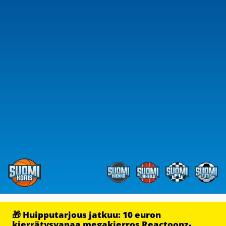
🎁 Huipputarjous jatkuu: 10 euron
kierrätysvapaa megakierros Reactoonz-