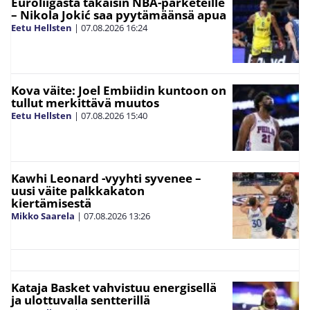
Euroliigasta takaisin NBA-parketeille
– Nikola Jokić saa pyytämäänsä apua
Eetu Hellsten
|
07.08.2026
16:24
Kova väite: Joel Embiidin kuntoon on
tullut merkittävä muutos
Eetu Hellsten
|
07.08.2026
15:40
Kawhi Leonard -vyyhti syvenee –
uusi väite palkkakaton
kiertämisestä
Mikko Saarela
|
07.08.2026
13:26
Kataja Basket vahvistuu energisellä
ja ulottuvalla sentterillä