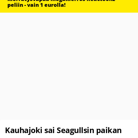
peliin - vain 1 eurolla!
Kauhajoki sai Seagullsin paikan