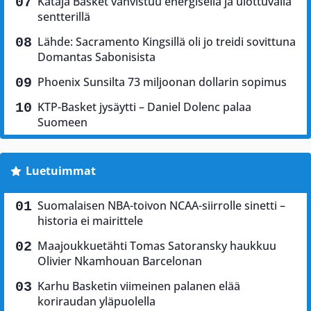
Kataja Basket vahvistuu energisellä ja ulottuvalla
sentterillä
Lähde: Sacramento Kingsillä oli jo treidi sovittuna
Domantas Sabonisista
Phoenix Sunsilta 73 miljoonan dollarin sopimus
KTP-Basket jysäytti – Daniel Dolenc palaa
Suomeen
Luetuimmat
Suomalaisen NBA-toivon NCAA-siirrolle sinetti –
historia ei mairittele
Maajoukkuetähti Tomas Satoransky haukkuu
Olivier Nkamhouan Barcelonan
Karhu Basketin viimeinen palanen elää
koriraudan yläpuolella