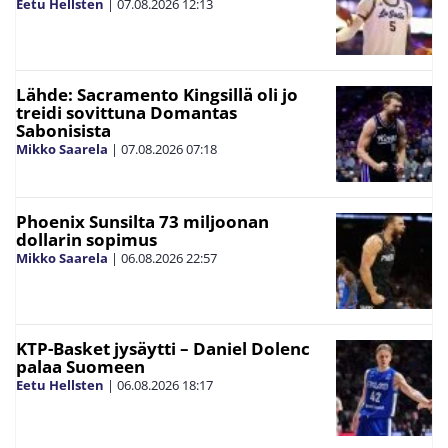
Eetu Hellsten
|
07.08.2026
12:13
Lähde: Sacramento Kingsillä oli jo
treidi sovittuna Domantas
Sabonisista
Mikko Saarela
|
07.08.2026
07:18
Phoenix Sunsilta 73 miljoonan
dollarin sopimus
Mikko Saarela
|
06.08.2026
22:57
KTP-Basket jysäytti – Daniel Dolenc
palaa Suomeen
Eetu Hellsten
|
06.08.2026
18:17