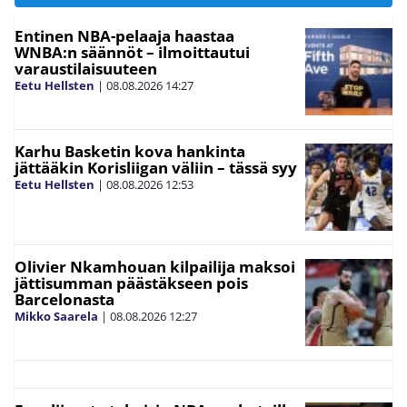
Entinen NBA-pelaaja haastaa
WNBA:n säännöt – ilmoittautui
varaustilaisuuteen
Eetu Hellsten
|
08.08.2026
14:27
Karhu Basketin kova hankinta
jättääkin Korisliigan väliin – tässä syy
Eetu Hellsten
|
08.08.2026
12:53
Olivier Nkamhouan kilpailija maksoi
jättisumman päästäkseen pois
Barcelonasta
Mikko Saarela
|
08.08.2026
12:27