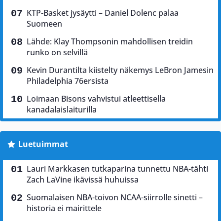
KTP-Basket jysäytti – Daniel Dolenc palaa
Suomeen
Lähde: Klay Thompsonin mahdollisen treidin
runko on selvillä
Kevin Durantilta kiistelty näkemys LeBron Jamesin
Philadelphia 76ersista
Loimaan Bisons vahvistui atleettisella
kanadalaislaiturilla
Luetuimmat
Lauri Markkasen tutkaparina tunnettu NBA-tähti
Zach LaVine ikävissä huhuissa
Suomalaisen NBA-toivon NCAA-siirrolle sinetti –
historia ei mairittele