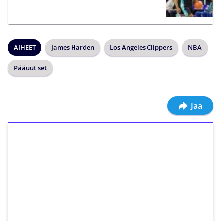
AIHEET
James Harden
Los Angeles Clippers
NBA
Pääuutiset
Jaa
1€ = 10€ arvosta
ilmaiskierroksia ilman
kierrätystä!
Talleta 1€
Saat heti 50 ilmaiskierrosta Tuohi 1000 -