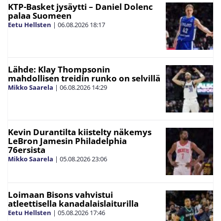
KTP-Basket jysäytti – Daniel Dolenc
palaa Suomeen
Eetu Hellsten
|
06.08.2026
18:17
Lähde: Klay Thompsonin
mahdollisen treidin runko on selvillä
Mikko Saarela
|
06.08.2026
14:29
Kevin Durantilta kiistelty näkemys
LeBron Jamesin Philadelphia
76ersista
Mikko Saarela
|
05.08.2026
23:06
Loimaan Bisons vahvistui
atleettisella kanadalaislaiturilla
Eetu Hellsten
|
05.08.2026
17:46