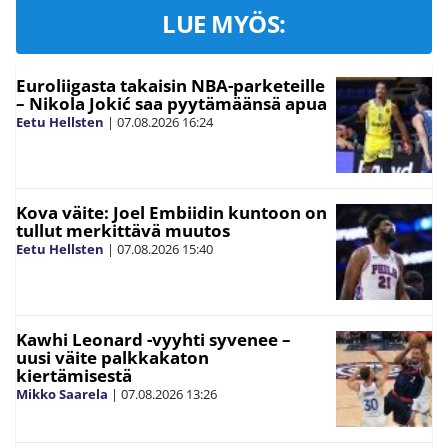
LUE MYÖS:
Euroliigasta takaisin NBA-parketeille
– Nikola Jokić saa pyytämäänsä apua
Eetu Hellsten
|
07.08.2026
16:24
Kova väite: Joel Embiidin kuntoon on
tullut merkittävä muutos
Eetu Hellsten
|
07.08.2026
15:40
Kawhi Leonard -vyyhti syvenee –
uusi väite palkkakaton
kiertämisestä
Mikko Saarela
|
07.08.2026
13:26