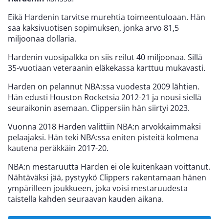
Eikä Hardenin tarvitse murehtia toimeentuloaan. Hän
saa kaksivuotisen sopimuksen, jonka arvo 81,5
miljoonaa dollaria.
Hardenin vuosipalkka on siis reilut 40 miljoonaa. Sillä
35-vuotiaan veteraanin eläkekassa karttuu mukavasti.
Harden on pelannut NBA:ssa vuodesta 2009 lähtien.
Hän edusti Houston Rocketsia 2012-21 ja nousi siellä
seuraikonin asemaan. Clippersiin hän siirtyi 2023.
Vuonna 2018 Harden valittiin NBA:n arvokkaimmaksi
pelaajaksi. Hän teki NBA:ssa eniten pisteitä kolmena
kautena peräkkäin 2017-20.
NBA:n mestaruutta Harden ei ole kuitenkaan voittanut.
Nähtäväksi jää, pystyykö Clippers rakentamaan hänen
ympärilleen joukkueen, joka voisi mestaruudesta
taistella kahden seuraavan kauden aikana.