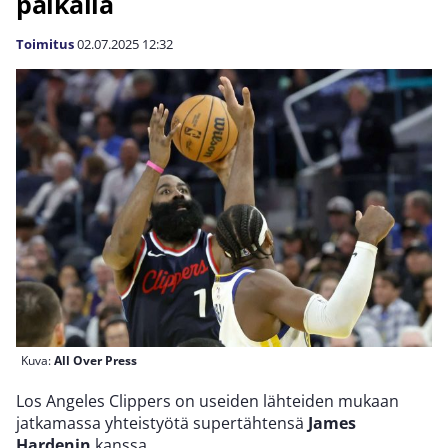
palkalla
Toimitus
02.07.2025
12:32
Kuva:
All Over Press
Los Angeles Clippers on useiden lähteiden mukaan
jatkamassa yhteistyötä supertähtensä
James
Hardenin
kanssa.