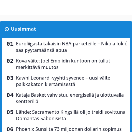
Uusimmat
Euroliigasta takaisin NBA-parketeille – Nikola Jokić
saa pyytämäänsä apua
Kova väite: Joel Embiidin kuntoon on tullut
merkittävä muutos
Kawhi Leonard -vyyhti syvenee – uusi väite
palkkakaton kiertämisestä
Kataja Basket vahvistuu energisellä ja ulottuvalla
sentterillä
Lähde: Sacramento Kingsillä oli jo treidi sovittuna
Domantas Sabonisista
Phoenix Sunsilta 73 miljoonan dollarin sopimus