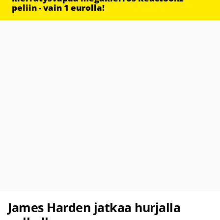
peliin - vain 1 eurolla!
James Harden jatkaa hurjalla