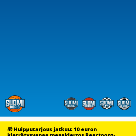
🎁 Huipputarjous jatkuu: 10 euron
kierrätysvapaa megakierros Reactoonz-