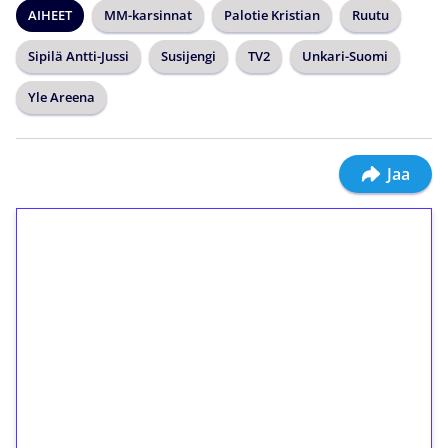
AIHEET
MM-karsinnat
Palotie Kristian
Ruutu
Sipilä Antti-Jussi
Susijengi
TV2
Unkari-Suomi
Yle Areena
Jaa
1€ = 10€ arvosta
ilmaiskierroksia ilman
kierrätystä!
Talleta 1€
Saat heti 50 ilmaiskierrosta Tuohi 1000 -
peliin (arvo 0,20€ per kierros)!