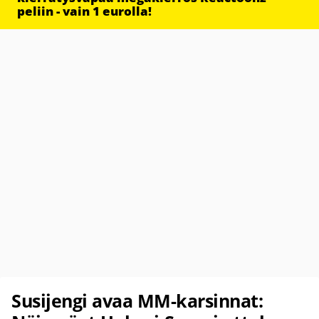
peliin - vain 1 eurolla!
Susijengi avaa MM-karsinnat: