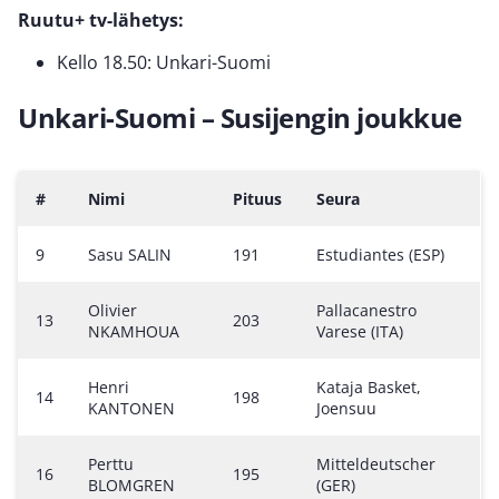
Ruutu+ tv-lähetys:
Kello 18.50: Unkari-Suomi
Unkari-Suomi – Susijengin joukkue
#
Nimi
Pituus
Seura
9
Sasu SALIN
191
Estudiantes (ESP)
Olivier
Pallacanestro
13
203
NKAMHOUA
Varese (ITA)
Henri
Kataja Basket,
14
198
KANTONEN
Joensuu
Perttu
Mitteldeutscher
16
195
BLOMGREN
(GER)