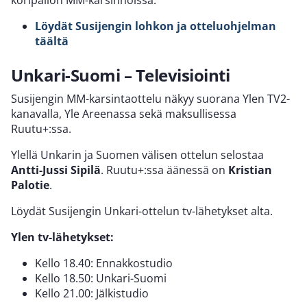
Löydät Susijengin lohkon ja otteluohjelman
täältä
Unkari-Suomi – Televisiointi
Susijengin MM-karsintaottelu näkyy suorana Ylen TV2-
kanavalla, Yle Areenassa sekä maksullisessa
Ruutu+:ssa.
Ylellä Unkarin ja Suomen välisen ottelun selostaa
Antti-Jussi Sipilä
. Ruutu+:ssa äänessä on
Kristian
Palotie
.
Löydät Susijengin Unkari-ottelun tv-lähetykset alta.
Ylen tv-lähetykset:
Kello 18.40: Ennakkostudio
Kello 18.50: Unkari-Suomi
Kello 21.00: Jälkistudio