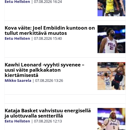
Eetu Hellsten
|
07.08.2026
16:24
Kova väite: Joel Embiidin kuntoon on
tullut merkittävä muutos
Eetu Hellsten
|
07.08.2026
15:40
Kawhi Leonard -vyyhti syvenee –
uusi väite palkkakaton
kiertämisestä
Mikko Saarela
|
07.08.2026
13:26
Kataja Basket vahvistuu energisellä
ja ulottuvalla sentterillä
Eetu Hellsten
|
07.08.2026
12:13