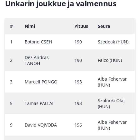
Unkarin joukkue ja valmennus
#
Nimi
Pituus
Seura
1
Botond CSEH
190
Szedeak (HUN)
Dez Andras
2
190
Falco (HUN)
TANOH
Alba Fehervar
3
Marcell PONGO
193
(HUN)
Szolnoki Olaj
5
Tamas PALLAI
193
(HUN)
Alba Fehervar
9
David VOJVODA
196
(HUN)