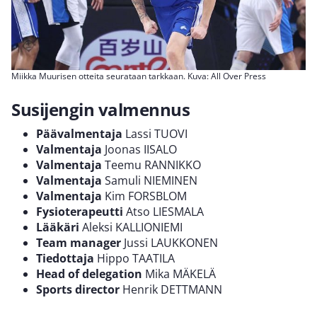
Miikka Muurisen otteita seurataan tarkkaan. Kuva: All Over Press
Susijengin valmennus
Päävalmentaja
Lassi TUOVI
Valmentaja
Joonas IISALO
Valmentaja
Teemu RANNIKKO
Valmentaja
Samuli NIEMINEN
Valmentaja
Kim FORSBLOM
Fysioterapeutti
Atso LIESMALA
Lääkäri
Aleksi KALLIONIEMI
Team
manager
Jussi LAUKKONEN
Tiedottaja
Hippo TAATILA
Head
of
delegation
Mika MÄKELÄ
Sports
director
Henrik DETTMANN