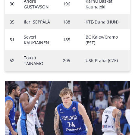
Andre
Karhu Basket,
30
196
GUSTAVSON
Kauhajoki
35
Ilari SEPPÄLÄ
188
KTE-Duna (HUN)
Severi
BC Kalev/Cramo
51
185
KAUKIAINEN
(EST)
Touko
52
205
USK Praha (CZE)
TAINAMO