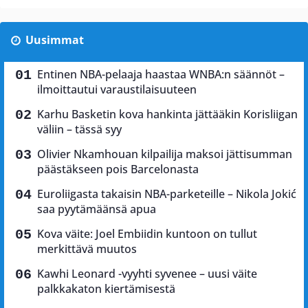
Uusimmat
Entinen NBA-pelaaja haastaa WNBA:n säännöt –
ilmoittautui varaustilaisuuteen
Karhu Basketin kova hankinta jättääkin Korisliigan
väliin – tässä syy
Olivier Nkamhouan kilpailija maksoi jättisumman
päästäkseen pois Barcelonasta
Euroliigasta takaisin NBA-parketeille – Nikola Jokić
saa pyytämäänsä apua
Kova väite: Joel Embiidin kuntoon on tullut
merkittävä muutos
Kawhi Leonard -vyyhti syvenee – uusi väite
palkkakaton kiertämisestä