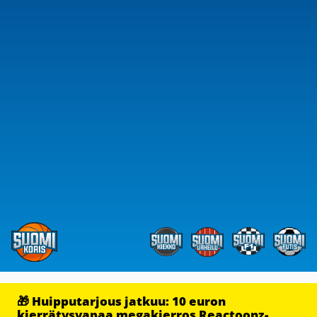
🎁 Huipputarjous jatkuu: 10 euron
kierrätysvapaa megakierros Reactoonz-