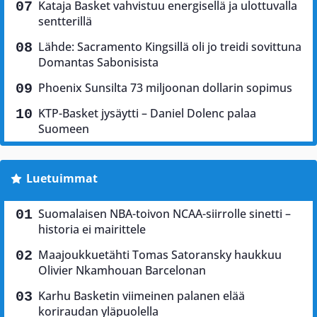
Kataja Basket vahvistuu energisellä ja ulottuvalla
sentterillä
Lähde: Sacramento Kingsillä oli jo treidi sovittuna
Domantas Sabonisista
Phoenix Sunsilta 73 miljoonan dollarin sopimus
KTP-Basket jysäytti – Daniel Dolenc palaa
Suomeen
Luetuimmat
Suomalaisen NBA-toivon NCAA-siirrolle sinetti –
historia ei mairittele
Maajoukkuetähti Tomas Satoransky haukkuu
Olivier Nkamhouan Barcelonan
Karhu Basketin viimeinen palanen elää
koriraudan yläpuolella