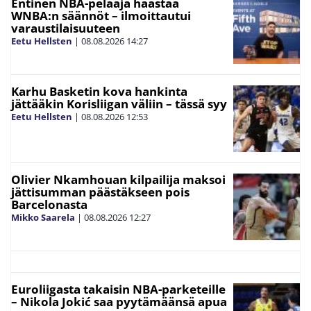
Entinen NBA-pelaaja haastaa
WNBA:n säännöt – ilmoittautui
varaustilaisuuteen
Eetu Hellsten
|
08.08.2026
14:27
Karhu Basketin kova hankinta
jättääkin Korisliigan väliin – tässä syy
Eetu Hellsten
|
08.08.2026
12:53
Olivier Nkamhouan kilpailija maksoi
jättisumman päästäkseen pois
Barcelonasta
Mikko Saarela
|
08.08.2026
12:27
Euroliigasta takaisin NBA-parketeille
– Nikola Jokić saa pyytämäänsä apua