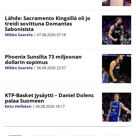
Lähde: Sacramento Kingsillä oli jo
treidi sovittuna Domantas
Sabonisista
Mikko Saarela
|
07.08.2026
07:18
Phoenix Sunsilta 73 miljoonan
dollarin sopimus
Mikko Saarela
|
06.08.2026
22:57
KTP-Basket jysäytti – Daniel Dolenc
palaa Suomeen
Eetu Hellsten
|
06.08.2026
18:17