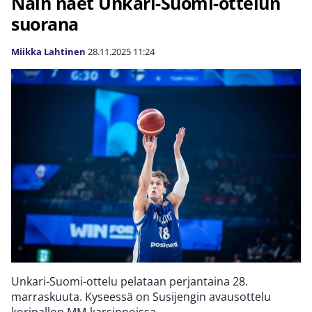
Näin näet Unkari-Suomi-ottelun
suorana
Miikka Lahtinen
28.11.2025
11:24
Unkari-Suomi-ottelu pelataan perjantaina 28.
marraskuuta. Kyseessä on Susijengin avausottelu
koripallon MM-karsinnoissa.