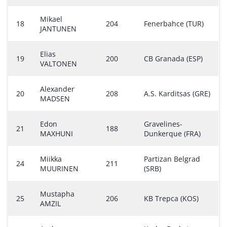
Mikael
18
204
Fenerbahce (TUR)
JANTUNEN
Elias
19
200
CB Granada (ESP)
VALTONEN
Alexander
20
208
A.S. Karditsas (GRE)
MADSEN
Edon
Gravelines-
21
188
MAXHUNI
Dunkerque (FRA)
Miikka
Partizan Belgrad
24
211
MUURINEN
(SRB)
Mustapha
25
206
KB Trepca (KOS)
AMZIL