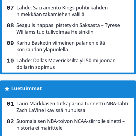
Lähde: Sacramento Kings pohtii kahden
nimekkään takamiehen välillä
Seagulls nappasi pistetykin Saksasta – Tyrese
Williams tuo tulivoimaa Helsinkiin
Karhu Basketin viimeinen palanen elää
koriraudan yläpuolella
Lähde: Dallas Mavericksilta yli 50 miljoonan
dollarin sopimus
Luetuimmat
Lauri Markkasen tutkaparina tunnettu NBA-tähti
Zach LaVine ikävissä huhuissa
Suomalaisen NBA-toivon NCAA-siirrolle sinetti –
historia ei mairittele