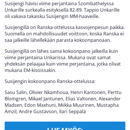
Susijengi hävisi viime perjantaina Szombathelyssa
Unkarille surkealla esityksellä 82-89. Tappio Unkarille
oli vakava takaisku Susijengin MM-haaveille.
Susijengillä on Ranska-ottelussa kasvojenpesun paikka.
Suomella on mahdollisuudet voittoon, koska Ranska ei
saa jalkeille lähellekään parasta kokoonpanoaan.
Susijengillä on lähes sama kokoonpano jalkeilla kuin
viime perjantaina Unkarissa. Mukana ovat samat
yhdeksän pelaajaa kuin viime perjantaina, jotka olivat
mukana EM-kisoissakin.
Susijengin kokoonpano Ranska-ottelussa:
Sasu Salin, Olivier Nkamhoua, Henri Kantonen, Perttu
Blomgren, Mikael Jantunen, Elias Valtonen, Alexander
Madsen, Edon Maxhuni, Miikka Muurinen, Mustapha
Amzil, Andre Gustavson, Ilari Seppälä