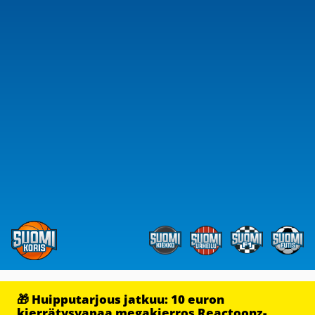
🎁 Huipputarjous jatkuu: 10 euron
kierrätysvapaa megakierros Reactoonz-