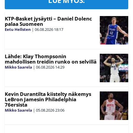
LUE MYÖS:
KTP-Basket jysäytti – Daniel Dolenc
palaa Suomeen
Eetu Hellsten
|
06.08.2026
18:17
Lähde: Klay Thompsonin
mahdollisen treidin runko on selvillä
Mikko Saarela
|
06.08.2026
14:29
Kevin Durantilta kiistelty näkemys
LeBron Jamesin Philadelphia
76ersista
Mikko Saarela
|
05.08.2026
23:06