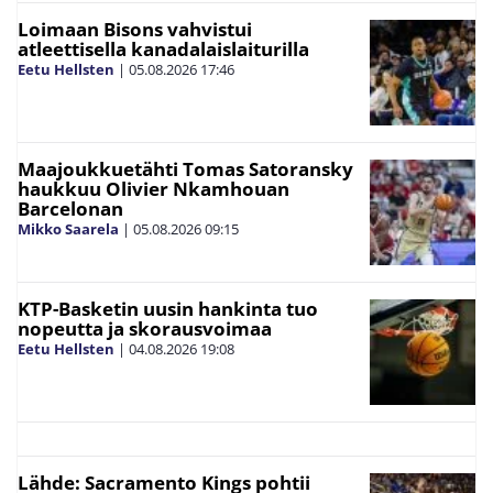
Loimaan Bisons vahvistui
atleettisella kanadalaislaiturilla
Eetu Hellsten
|
05.08.2026
17:46
Maajoukkuetähti Tomas Satoransky
haukkuu Olivier Nkamhouan
Barcelonan
Mikko Saarela
|
05.08.2026
09:15
KTP-Basketin uusin hankinta tuo
nopeutta ja skorausvoimaa
Eetu Hellsten
|
04.08.2026
19:08
Lähde: Sacramento Kings pohtii