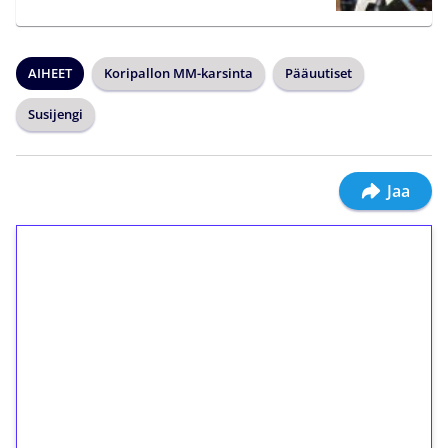
AIHEET
Koripallon MM-karsinta
Pääuutiset
Susijengi
Jaa
1€ = 10€ arvosta
ilmaiskierroksia ilman
kierrätystä!
Talleta 1€
Saat heti 50 ilmaiskierrosta Tuohi 1000 -
peliin (arvo 0,20€ per kierros)!