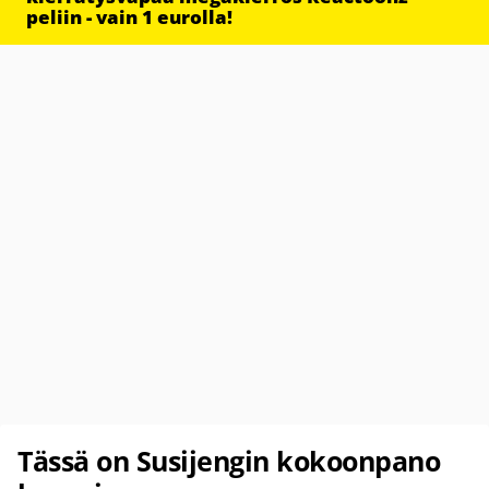
peliin - vain 1 eurolla!
Tässä on Susijengin kokoonpano