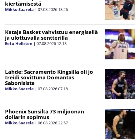
kiertämisestä
Mikko Saarela
|
07.08.2026
13:26
Kataja Basket vahvistuu energisellä
ja ulottuvalla sentterillä
Eetu Hellsten
|
07.08.2026
12:13
Lähde: Sacramento Kingsillä oli jo
treidi sovittuna Domantas
Sabonisista
Mikko Saarela
|
07.08.2026
07:18
Phoenix Sunsilta 73 miljoonan
dollarin sopimus
Mikko Saarela
|
06.08.2026
22:57