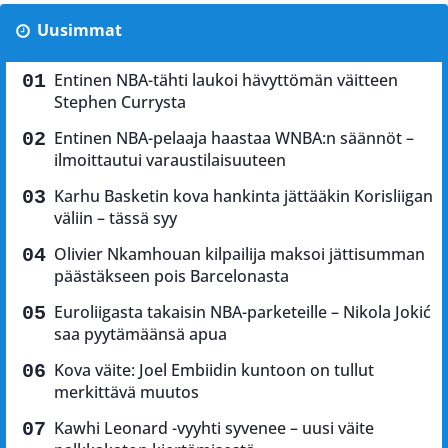
Uusimmat
Entinen NBA-tähti laukoi hävyttömän väitteen
Stephen Currysta
Entinen NBA-pelaaja haastaa WNBA:n säännöt –
ilmoittautui varaustilaisuuteen
Karhu Basketin kova hankinta jättääkin Korisliigan
väliin – tässä syy
Olivier Nkamhouan kilpailija maksoi jättisumman
päästäkseen pois Barcelonasta
Euroliigasta takaisin NBA-parketeille – Nikola Jokić
saa pyytämäänsä apua
Kova väite: Joel Embiidin kuntoon on tullut
merkittävä muutos
Kawhi Leonard -vyyhti syvenee – uusi väite