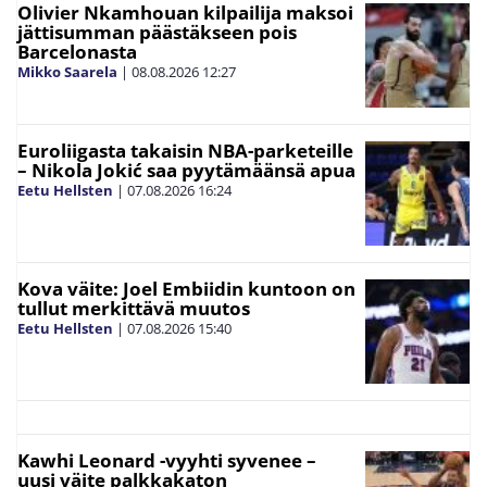
Olivier Nkamhouan kilpailija maksoi
jättisumman päästäkseen pois
Barcelonasta
Mikko Saarela
|
08.08.2026
12:27
Euroliigasta takaisin NBA-parketeille
– Nikola Jokić saa pyytämäänsä apua
Eetu Hellsten
|
07.08.2026
16:24
Kova väite: Joel Embiidin kuntoon on
tullut merkittävä muutos
Eetu Hellsten
|
07.08.2026
15:40
Kawhi Leonard -vyyhti syvenee –
uusi väite palkkakaton