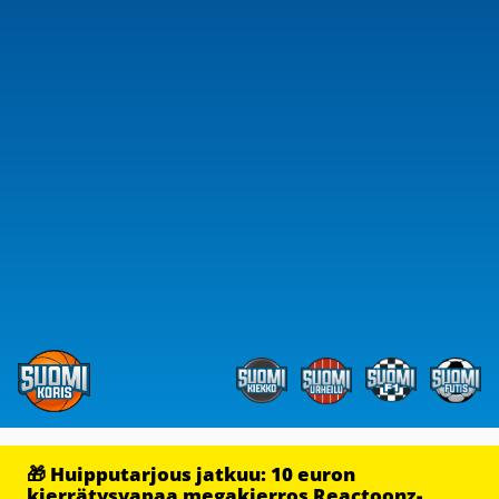
🎁 Huipputarjous jatkuu: 10 euron
kierrätysvapaa megakierros Reactoonz-