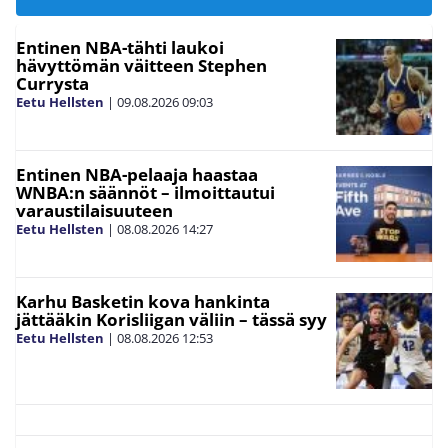
Entinen NBA-tähti laukoi
hävyttömän väitteen Stephen
Currysta
Eetu Hellsten
|
09.08.2026
09:03
Entinen NBA-pelaaja haastaa
WNBA:n säännöt – ilmoittautui
varaustilaisuuteen
Eetu Hellsten
|
08.08.2026
14:27
Karhu Basketin kova hankinta
jättääkin Korisliigan väliin – tässä syy
Eetu Hellsten
|
08.08.2026
12:53