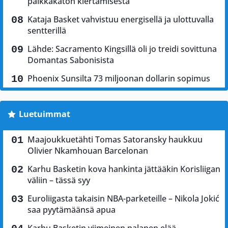
palkkakaton kiertämisestä
Kataja Basket vahvistuu energisellä ja ulottuvalla
sentterillä
Lähde: Sacramento Kingsillä oli jo treidi sovittuna
Domantas Sabonisista
Phoenix Sunsilta 73 miljoonan dollarin sopimus
Luetuimmat
Maajoukkuetähti Tomas Satoransky haukkuu
Olivier Nkamhouan Barcelonan
Karhu Basketin kova hankinta jättääkin Korisliigan
väliin – tässä syy
Euroliigasta takaisin NBA-parketeille – Nikola Jokić
saa pyytämäänsä apua
Karhu Basketin viimeinen palanen elää