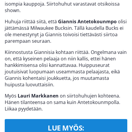
isompia kauppoja. Siirtohuhut varastavat otsikoissa
shown.
Huhuja riittää siitä, että
Giannis Antetokounmpo
olisi
jättämässä Milwaukee Bucksin. Tällä kaudella Bucks ei
ole menestynyt ja Giannis toivoisi tiettävästi siirtoa
parempaan seuraan.
Kiinnostusta Giannisia kohtaan riittää. Ongelmana vain
on, että kyseinen pelaaja on niin kallis, ettei hänen
hankkimisensa olisi kannattavaa. Huippuseurat
joutuisivat luopumaan useammasta pelaajasta, eikä
Giannis kohentaisi joukkuetta, jos muutamasta
huipusta luovuttaisiin.
Myös
Lauri Markkanen
on siirtohuhujen kohteena.
Hänen tilanteensa on sama kuin Antetokounmpolla.
Liikaa pyydetään.
LUE MYÖS: