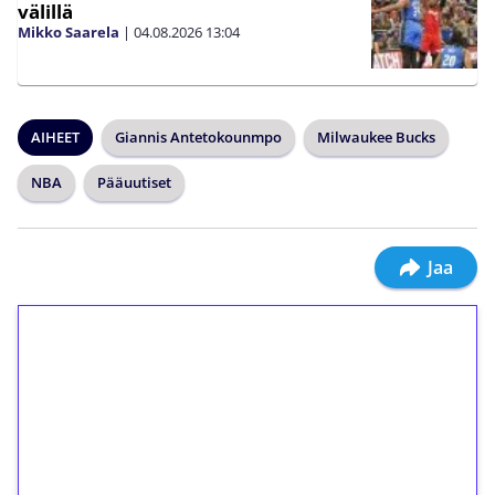
välillä
Mikko Saarela
|
04.08.2026
13:04
AIHEET
Giannis Antetokounmpo
Milwaukee Bucks
NBA
Pääuutiset
Jaa
1€ = 10€ arvosta
ilmaiskierroksia ilman
kierrätystä!
Talleta 1€