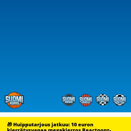
🎁 Huipputarjous jatkuu: 10 euron
kierrätysvapaa megakierros Reactoonz-