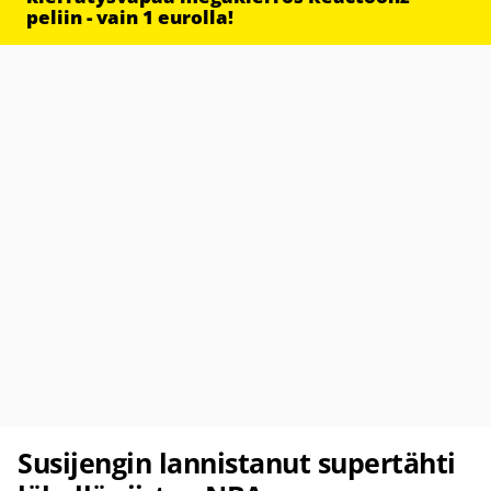
peliin - vain 1 eurolla!
Susijengin lannistanut supertähti