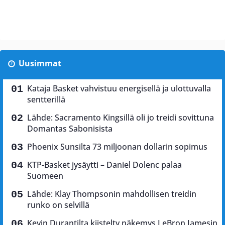
Uusimmat
Kataja Basket vahvistuu energisellä ja ulottuvalla
sentterillä
Lähde: Sacramento Kingsillä oli jo treidi sovittuna
Domantas Sabonisista
Phoenix Sunsilta 73 miljoonan dollarin sopimus
KTP-Basket jysäytti – Daniel Dolenc palaa
Suomeen
Lähde: Klay Thompsonin mahdollisen treidin
runko on selvillä
Kevin Durantilta kiistelty näkemys LeBron Jamesin