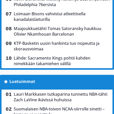
Philadelphia 76ersista
Loimaan Bisons vahvistui atleettisella
kanadalaislaiturilla
Maajoukkuetähti Tomas Satoransky haukkuu
Olivier Nkamhouan Barcelonan
KTP-Basketin uusin hankinta tuo nopeutta ja
skorausvoimaa
Lähde: Sacramento Kings pohtii kahden
nimekkään takamiehen välillä
Luetuimmat
Lauri Markkasen tutkaparina tunnettu NBA-tähti
Zach LaVine ikävissä huhuissa
Suomalaisen NBA-toivon NCAA-siirrolle sinetti –