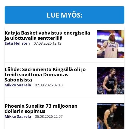
LUE MYÖS:
Kataja Basket vahvistuu energisellä
ja ulottuvalla sentterillä
Eetu Hellsten
|
07.08.2026
12:13
Lähde: Sacramento Kingsillä oli jo
treidi sovittuna Domantas
Sabonisista
Mikko Saarela
|
07.08.2026
07:18
Phoenix Sunsilta 73 miljoonan
dollarin sopimus
Mikko Saarela
|
06.08.2026
22:57