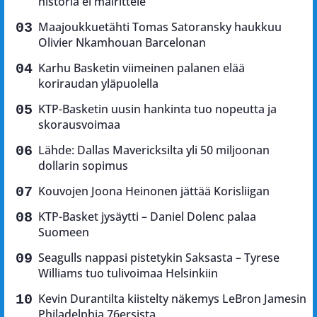
historia ei mairittele
Maajoukkuetähti Tomas Satoransky haukkuu
Olivier Nkamhouan Barcelonan
Karhu Basketin viimeinen palanen elää
koriraudan yläpuolella
KTP-Basketin uusin hankinta tuo nopeutta ja
skorausvoimaa
Lähde: Dallas Mavericksilta yli 50 miljoonan
dollarin sopimus
Kouvojen Joona Heinonen jättää Korisliigan
KTP-Basket jysäytti – Daniel Dolenc palaa
Suomeen
Seagulls nappasi pistetykin Saksasta – Tyrese
Williams tuo tulivoimaa Helsinkiin
Kevin Durantilta kiistelty näkemys LeBron Jamesin
Philadelphia 76ersista