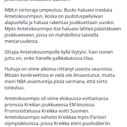
NBA:n siirtoraja umpeutuu. Bucks haluaisi treidata
Antetokounmpon, koska on pudotuspeliviivan
alapuolella ja haluaa rakentaa joukkuettaan uusiksi.
Myös Antetokounmpo itse haluaisi lähteä päästäkseen
joukkueeseen, jossa on mahdollista taistella
mestaruudesta.
Ottajia Antetokounmpolle kyllä löytyisi. Vain toinen
juttu on, onko hänelle palkkakatossa tilaa.
Huhuja on viime aikoina riittänyt useista seuroista.
Mitään konkreettista ei vielä ole ilmaantunut, mutta
moni NBA-asiantuntija pitää varmana, että siirto
toteutuu.
Antetokounmpo oli viime elokuussa voittamassa
pronssia Kreikan joukkueessa EM-kisoissa.
Pronssiottelussa Kreikka voitti Suomen.
Antetokounmpo vahvisti Kreikkaa myös Pariisin
olympiakisoissa, joissa Kreikka eteni puolivälieriin.