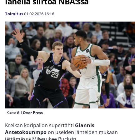
lähellä siirtoa NBA:ssa
Toimitus
01.02.2026
16:16
Kuva:
All Over Press
Kreikan koripallon supertähti
Giannis
Antetokounmpo
on useiden lähteiden mukaan
jättämässä Milwaukee Bucksin.