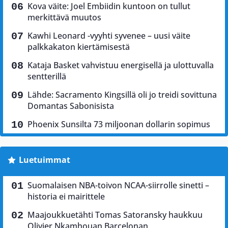
Kova väite: Joel Embiidin kuntoon on tullut
merkittävä muutos
Kawhi Leonard -vyyhti syvenee – uusi väite
palkkakaton kiertämisestä
Kataja Basket vahvistuu energisellä ja ulottuvalla
sentterillä
Lähde: Sacramento Kingsillä oli jo treidi sovittuna
Domantas Sabonisista
Phoenix Sunsilta 73 miljoonan dollarin sopimus
Luetuimmat
Suomalaisen NBA-toivon NCAA-siirrolle sinetti –
historia ei mairittele
Maajoukkuetähti Tomas Satoransky haukkuu
Olivier Nkamhouan Barcelonan