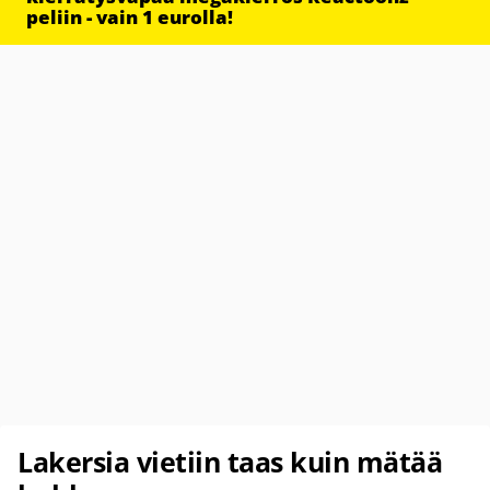
peliin - vain 1 eurolla!
Lakersia vietiin taas kuin mätää