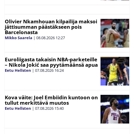
Olivier Nkamhouan kilpailija maksoi
jättisumman päästäkseen pois
Barcelonasta
Mikko Saarela
|
08.08.2026
12:27
Euroliigasta takaisin NBA-parketeille
– Nikola Jokić saa pyytämäänsä apua
Eetu Hellsten
|
07.08.2026
16:24
Kova väite: Joel Embiidin kuntoon on
tullut merkittävä muutos
Eetu Hellsten
|
07.08.2026
15:40