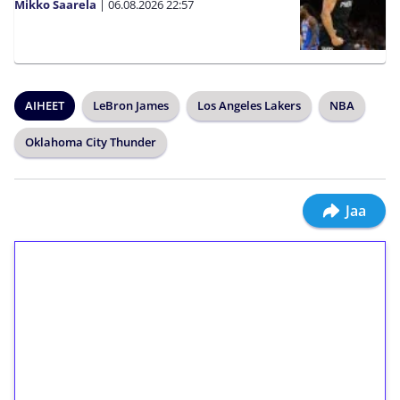
Mikko Saarela
|
06.08.2026
22:57
AIHEET
LeBron James
Los Angeles Lakers
NBA
Oklahoma City Thunder
Jaa
1€ = 10€ arvosta
ilmaiskierroksia ilman
kierrätystä!
Talleta 1€