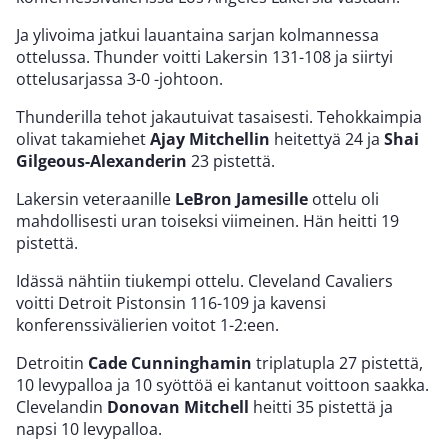
Ja ylivoima jatkui lauantaina sarjan kolmannessa
ottelussa. Thunder voitti Lakersin 131-108 ja siirtyi
ottelusarjassa 3-0 -johtoon.
Thunderilla tehot jakautuivat tasaisesti. Tehokkaimpia
olivat takamiehet
Ajay Mitchellin
heitettyä 24 ja
Shai
Gilgeous-Alexanderin
23 pistettä.
Lakersin veteraanille
LeBron Jamesille
ottelu oli
mahdollisesti uran toiseksi viimeinen. Hän heitti 19
pistettä.
Idässä nähtiin tiukempi ottelu. Cleveland Cavaliers
voitti Detroit Pistonsin 116-109 ja kavensi
konferenssivälierien voitot 1-2:een.
Detroitin
Cade Cunninghamin
triplatupla 27 pistettä,
10 levypalloa ja 10 syöttöä ei kantanut voittoon saakka.
Clevelandin
Donovan Mitchell
heitti 35 pistettä ja
napsi 10 levypalloa.