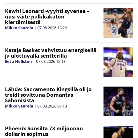
Kawhi Leonard -vyyhti syvenee –
uusi väite palkkakaton
kiertämisestä
Mikko Saarela
|
07.08.2026
13:26
Kataja Basket vahvistuu energisellä
ja ulottuvalla sentterillä
Eetu Hellsten
|
07.08.2026
12:13
Lähde: Sacramento Kingsillä oli jo
treidi sovittuna Domantas
Sabonisista
Mikko Saarela
|
07.08.2026
07:18
Phoenix Sunsilta 73 miljoonan
dollarin sopimus