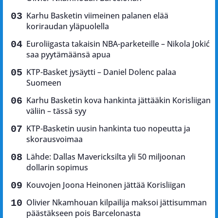
Karhu Basketin viimeinen palanen elää
koriraudan yläpuolella
Euroliigasta takaisin NBA-parketeille – Nikola Jokić
saa pyytämäänsä apua
KTP-Basket jysäytti – Daniel Dolenc palaa
Suomeen
Karhu Basketin kova hankinta jättääkin Korisliigan
väliin – tässä syy
KTP-Basketin uusin hankinta tuo nopeutta ja
skorausvoimaa
Lähde: Dallas Mavericksilta yli 50 miljoonan
dollarin sopimus
Kouvojen Joona Heinonen jättää Korisliigan
Olivier Nkamhouan kilpailija maksoi jättisumman
päästäkseen pois Barcelonasta