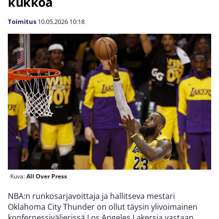
kukkoa
Toimitus
10.05.2026
10:18
Kuva:
All Over Press
NBA:n runkosarjavoittaja ja hallitseva mestari
Oklahoma City Thunder on ollut täysin ylivoimainen
konfernessivälierissä Los Angeles Lakersia vastaan.