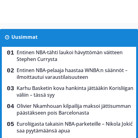
Uusimmat
Entinen NBA-tähti laukoi hävyttömän väitteen
Stephen Currysta
Entinen NBA-pelaaja haastaa WNBA:n säännöt –
ilmoittautui varaustilaisuuteen
Karhu Basketin kova hankinta jättääkin Korisliigan
väliin – tässä syy
Olivier Nkamhouan kilpailija maksoi jättisumman
päästäkseen pois Barcelonasta
Euroliigasta takaisin NBA-parketeille – Nikola Jokić
saa pyytämäänsä apua