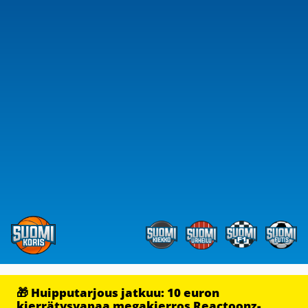
🎁 Huipputarjous jatkuu: 10 euron
kierrätysvapaa megakierros Reactoonz-