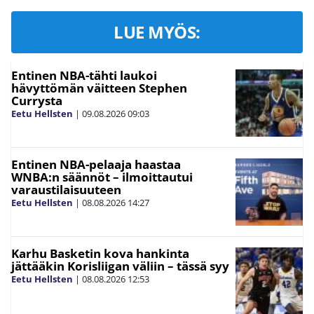
LUE MYÖS:
Entinen NBA-tähti laukoi
hävyttömän väitteen Stephen
Currysta
Eetu Hellsten
|
09.08.2026
09:03
Entinen NBA-pelaaja haastaa
WNBA:n säännöt – ilmoittautui
varaustilaisuuteen
Eetu Hellsten
|
08.08.2026
14:27
Karhu Basketin kova hankinta
jättääkin Korisliigan väliin – tässä syy
Eetu Hellsten
|
08.08.2026
12:53