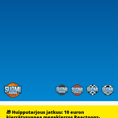
🎁 Huipputarjous jatkuu: 10 euron
kierrätysvapaa megakierros Reactoonz-