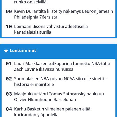
runko on selvillä
Kevin Durantilta kiistelty näkemys LeBron Jamesin
Philadelphia 76ersista
Loimaan Bisons vahvistui atleettisella
kanadalaislaiturilla
Luetuimmat
Lauri Markkasen tutkaparina tunnettu NBA-tähti
Zach LaVine ikävissä huhuissa
Suomalaisen NBA-toivon NCAA-siirrolle sinetti –
historia ei mairittele
Maajoukkuetähti Tomas Satoransky haukkuu
Olivier Nkamhouan Barcelonan
Karhu Basketin viimeinen palanen elää
koriraudan yläpuolella