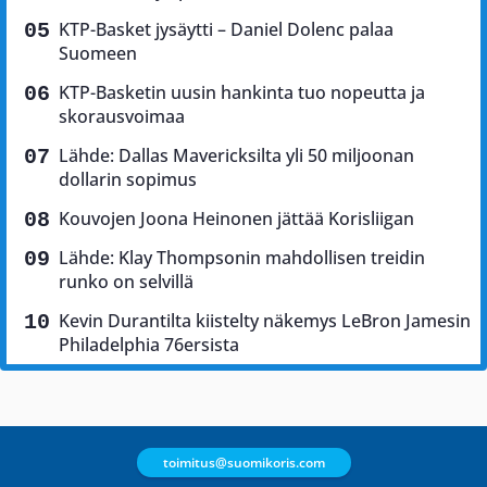
KTP-Basket jysäytti – Daniel Dolenc palaa
Suomeen
KTP-Basketin uusin hankinta tuo nopeutta ja
skorausvoimaa
Lähde: Dallas Mavericksilta yli 50 miljoonan
dollarin sopimus
Kouvojen Joona Heinonen jättää Korisliigan
Lähde: Klay Thompsonin mahdollisen treidin
runko on selvillä
Kevin Durantilta kiistelty näkemys LeBron Jamesin
Philadelphia 76ersista
toimitus@suomikoris.com