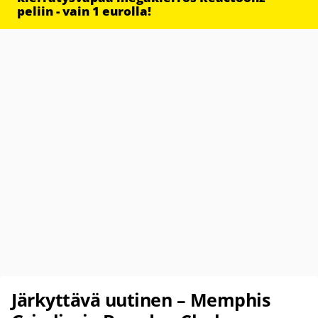
peliin - vain 1 eurolla!
Järkyttävä uutinen – Memphis