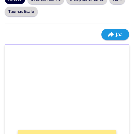
Tuomas Iisalo
Jaa
1€ = 10€ arvosta
ilmaiskierroksia ilman
kierrätystä!
Talleta 1€
Saat heti 50 ilmaiskierrosta Tuohi 1000 -
peliin (arvo 0,20€ per kierros)!
Ei kierrätysvaatimusta!