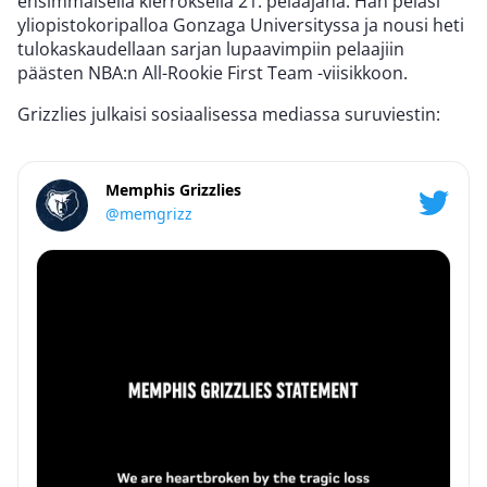
ensimmäisellä kierroksella 21. pelaajana. Hän pelasi
yliopistokoripalloa Gonzaga Universityssa ja nousi heti
tulokaskaudellaan sarjan lupaavimpiin pelaajiin
päästen NBA:n All-Rookie First Team -viisikkoon.
Grizzlies julkaisi sosiaalisessa mediassa suruviestin:
Memphis Grizzlies
@memgrizz