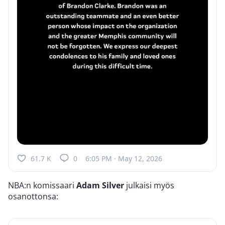
61.7 K
0
6:05 PM · May 12, 2026
NBA:n komissaari
Adam Silver
julkaisi myös
osanottonsa: