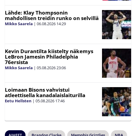
Lähde: Klay Thompsonin
mahdollisen treidin runko on selvillä
Mikko Saarela
|
06.08.2026
14:29
Kevin Durantilta kiistelty näkemys
LeBron Jamesin Philadelphia
76ersista
Mikko Saarela
|
05.08.2026
23:06
Loimaan Bisons vahvistui
atleettisella kanadalaislaiturilla
Eetu Hellsten
|
05.08.2026
17:46
AIHEET
Brandon Clarke
Memphis Grizzlies
NBA