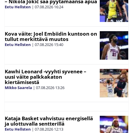
– Nikola Jokić saa pyytämäänsä apua
Eetu Hellsten
|
07.08.2026
16:24
Kova väite: Joel Embiidin kuntoon on
tullut merkittävä muutos
Eetu Hellsten
|
07.08.2026
15:40
Kawhi Leonard -vyyhti syvenee –
uusi väite palkkakaton
kiertämisestä
Mikko Saarela
|
07.08.2026
13:26
Kataja Basket vahvistuu energisellä
ja ulottuvalla sentterillä
Eetu Hellsten
|
07.08.2026
12:13