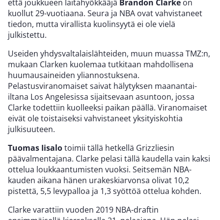
että joukkueen laitahyökkääjä
Brandon Clarke
on
kuollut 29-vuotiaana. Seura ja NBA ovat vahvistaneet
tiedon, mutta virallista kuolinsyytä ei ole vielä
julkistettu.
Useiden yhdysvaltalaislähteiden, muun muassa TMZ:n,
mukaan Clarken kuolemaa tutkitaan mahdollisena
huumausaineiden yliannostuksena.
Pelastusviranomaiset saivat hälytyksen maanantai-
iltana Los Angelesissa sijaitsevaan asuntoon, jossa
Clarke todettiin kuolleeksi paikan päällä. Viranomaiset
eivät ole toistaiseksi vahvistaneet yksityiskohtia
julkisuuteen.
Tuomas Iisalo
toimii tällä hetkellä Grizzliesin
päävalmentajana. Clarke pelasi tällä kaudella vain kaksi
ottelua loukkaantumisten vuoksi. Seitsemän NBA-
kauden aikana hänen urakeskiarvonsa olivat 10,2
pistettä, 5,5 levypalloa ja 1,3 syöttöä ottelua kohden.
Clarke varattiin vuoden 2019 NBA-draftin