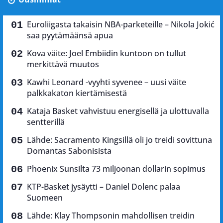
Euroliigasta takaisin NBA-parketeille – Nikola Jokić
saa pyytämäänsä apua
Kova väite: Joel Embiidin kuntoon on tullut
merkittävä muutos
Kawhi Leonard -vyyhti syvenee – uusi väite
palkkakaton kiertämisestä
Kataja Basket vahvistuu energisellä ja ulottuvalla
sentterillä
Lähde: Sacramento Kingsillä oli jo treidi sovittuna
Domantas Sabonisista
Phoenix Sunsilta 73 miljoonan dollarin sopimus
KTP-Basket jysäytti – Daniel Dolenc palaa
Suomeen
Lähde: Klay Thompsonin mahdollisen treidin