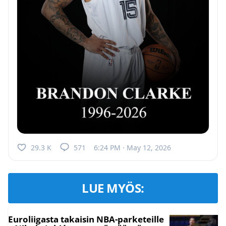
29.3 K
571
6:24 PM · May 12, 2026
LUE MYÖS:
Euroliigasta takaisin NBA-parketeille