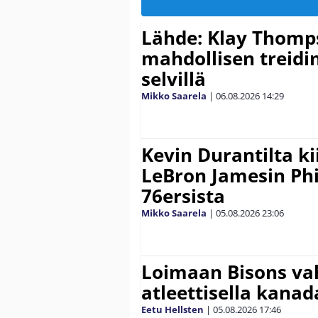
Lähde: Klay Thomp
mahdollisen treidi
selvillä
Mikko Saarela
|
06.08.2026
14:29
Kevin Durantilta k
LeBron Jamesin Phi
76ersista
Mikko Saarela
|
05.08.2026
23:06
Loimaan Bisons vah
atleettisella kanada
Eetu Hellsten
|
05.08.2026
17:46