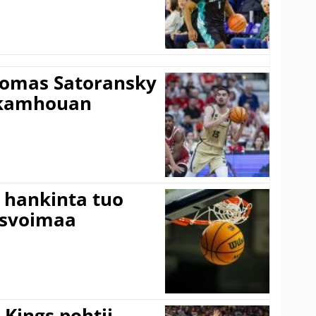
Tomas Satoransky
Nkamhouan
 hankinta tuo
usvoimaa
Kings pohtii