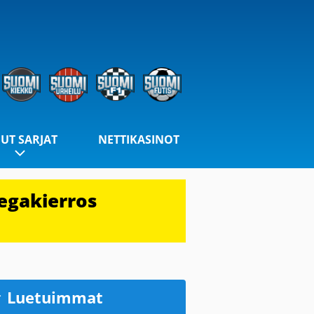
UT SARJAT
NETTIKASINOT
egakierros
Luetuimmat