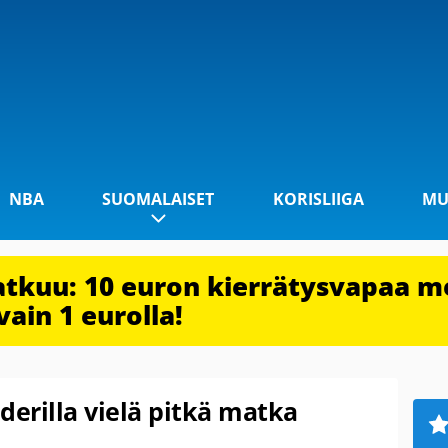
NBA
SUOMALAISET
KORISLIIGA
MU
jatkuu: 10 euron kierrätysvapaa m
vain 1 eurolla!
derilla vielä pitkä matka