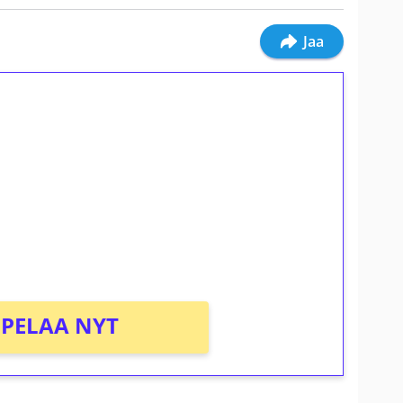
Jaa
ilmaiskierroksia ilman
osta Tuohi 1000 -peliin (arvo 0,20€ per
PELAA NYT