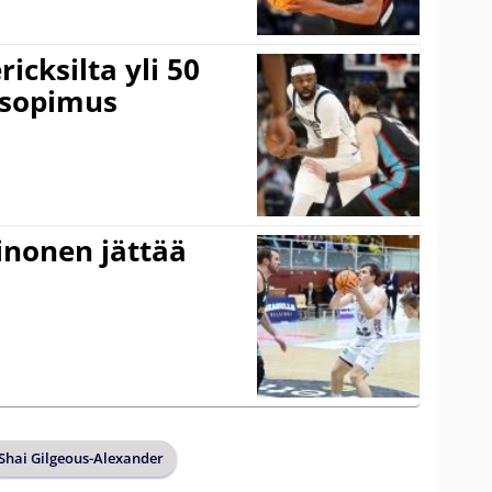
icksilta yli 50
 sopimus
inonen jättää
Shai Gilgeous-Alexander