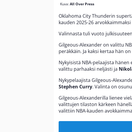
Kuva:
All Over Press
Oklahoma City Thunderin supert
kauden 2025-26 arvokkaimmaksi p
Valinnasta tuli vuoto julkisuuteen
Gilgeous-Alexander on valittu NB
peräkkäin. Ja kaksi kertaa hän on t
Nykyisistä NBA-pelaajista hänen 
valittu parhaaksi neljästi ja
Nikol
Nykypelaajista Gilgeous-Alexand
Stephen Curry
. Valinta on osunu
Gilgeous-Alexanderilla lienee vi
valittujen tilaston kärkeen hänell
valittiin NBA-kauden avokkaimmaks