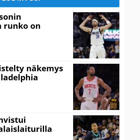
sonin
n runko on
iistelty näkemys
ladelphia
vistui
laislaiturilla