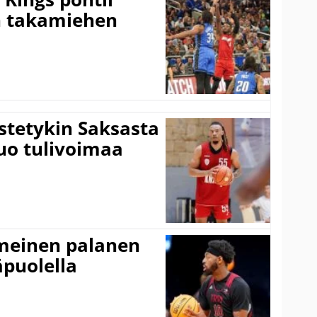
 takamiehen
istetykin Saksasta
tuo tulivoimaa
imeinen palanen
äpuolella