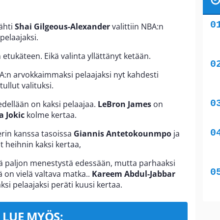
ähti
Shai Gilgeous-Alexander
valittiin NBA:n
elaajaksi.
 etukäteen. Eikä valinta yllättänyt ketään.
A:n arvokkaimmaksi pelaajaksi nyt kahdesti
ullut valituksi.
edellään on kaksi pelaajaa.
LeBron James
on
a Jokic
kolme kertaa.
erin kanssa tasoissa
Giannis Antetokounmpo
ja
t heihnin kaksi kertaa,
elä paljon menestystä edessään, mutta parhaaksi
ä on vielä valtava matka..
Kareem Abdul-Jabbar
i pelaajaksi peräti kuusi kertaa.
LUE MYÖS: