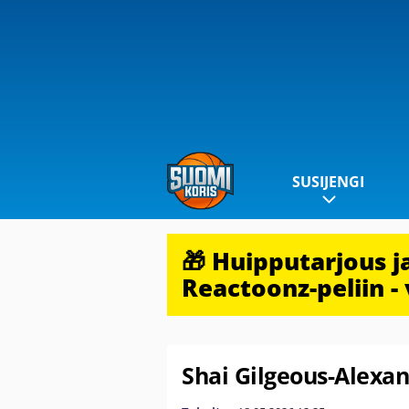
SUSIJENGI
🎁 Huipputarjous 
Reactoonz-peliin - 
Shai Gilgeous-Alexan