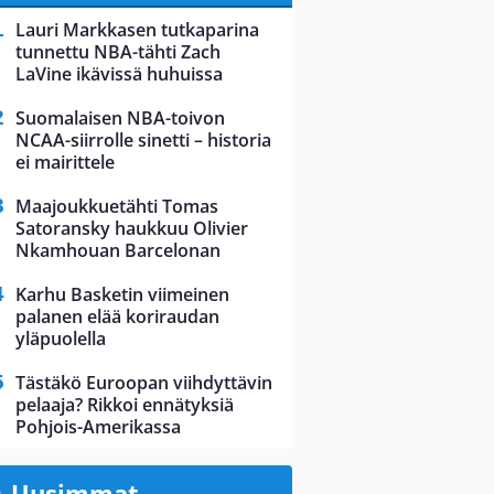
Lauri Markkasen tutkaparina
tunnettu NBA-tähti Zach
LaVine ikävissä huhuissa
Suomalaisen NBA-toivon
NCAA-siirrolle sinetti – historia
ei mairittele
Maajoukkuetähti Tomas
Satoransky haukkuu Olivier
Nkamhouan Barcelonan
Karhu Basketin viimeinen
palanen elää koriraudan
yläpuolella
Tästäkö Euroopan viihdyttävin
pelaaja? Rikkoi ennätyksiä
Pohjois-Amerikassa
Uusimmat