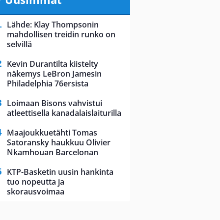
Lähde: Klay Thompsonin
mahdollisen treidin runko on
selvillä
Kevin Durantilta kiistelty
näkemys LeBron Jamesin
Philadelphia 76ersista
Loimaan Bisons vahvistui
atleettisella kanadalaislaiturilla
Maajoukkuetähti Tomas
Satoransky haukkuu Olivier
Nkamhouan Barcelonan
KTP-Basketin uusin hankinta
tuo nopeutta ja
skorausvoimaa