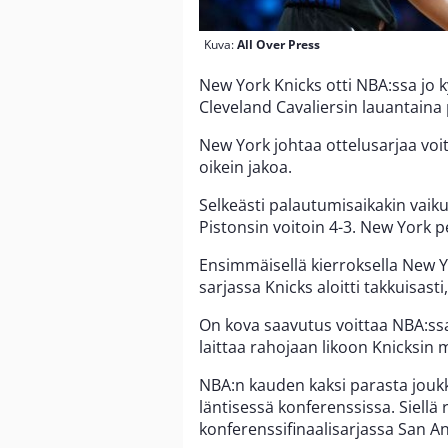
Kuva:
All Over Press
New York Knicks otti NBA:ssa jo
Cleveland Cavaliersin lauantaina 
New York johtaa ottelusarjaa voito
oikein jakoa.
Selkeästi palautumisaikakin vaikut
Pistonsin voitoin 4-3. New York p
Ensimmäisellä kierroksella New Yo
sarjassa Knicks aloitti takkuisasti
On kova saavutus voittaa NBA:ssa
laittaa rahojaan likoon Knicksin
NBA:n kauden kaksi parasta joukk
läntisessä konferenssissa. Siell
konferenssifinaalisarjassa San An