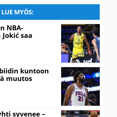
LUE MYÖS:
in NBA-
 Jokić saa
mbiidin kuntoon
vä muutos
hti syvenee –