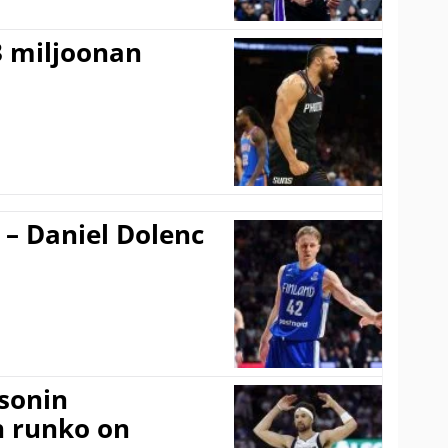
3 miljoonan
 – Daniel Dolenc
sonin
n runko on