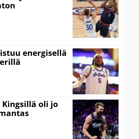
aton
istuu energisellä
erillä
ingsillä oli jo
omantas