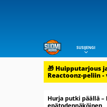
SUSIJENGI
🎁 Huipputarjous 
Reactoonz-peliin - 
Hurja putki päällä –
epätodennäköinen