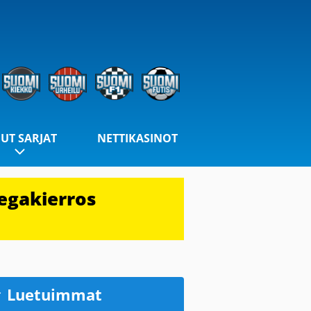
UT SARJAT
NETTIKASINOT
egakierros
Luetuimmat