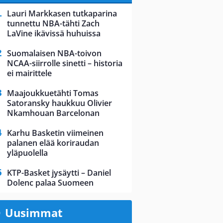
Lauri Markkasen tutkaparina
tunnettu NBA-tähti Zach
LaVine ikävissä huhuissa
Suomalaisen NBA-toivon
NCAA-siirrolle sinetti – historia
ei mairittele
Maajoukkuetähti Tomas
Satoransky haukkuu Olivier
Nkamhouan Barcelonan
Karhu Basketin viimeinen
palanen elää koriraudan
yläpuolella
KTP-Basket jysäytti – Daniel
Dolenc palaa Suomeen
Uusimmat