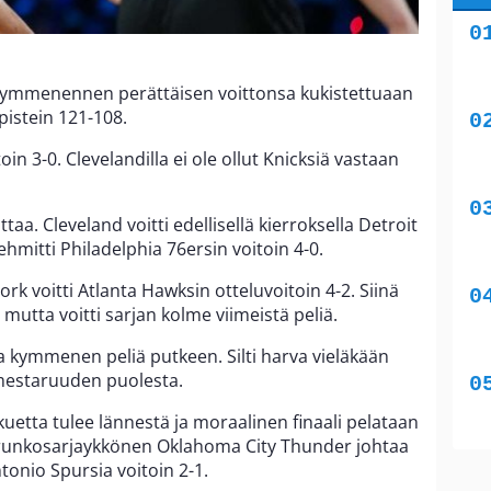
 kymmenennen perättäisen voittonsa kukistettuaan
pistein 121-108.
in 3-0. Clevelandilla ei ole ollut Knicksiä vastaan
taa. Cleveland voitti edellisellä kierroksella Detroit
ehmitti Philadelphia 76ersin voitoin 4-0.
rk voitti Atlanta Hawksin otteluvoitoin 4-2. Siinä
, mutta voitti sarjan kolme viimeistä peliä.
 kymmenen peliä putkeen. Silti harva vieläkään
 mestaruuden puolesta.
uetta tulee lännestä ja moraalinen finaali pelataan
ä runkosarjaykkönen Oklahoma City Thunder johtaa
tonio Spursia voitoin 2-1.