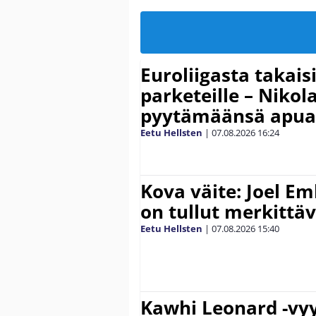
Euroliigasta takais
parketeille – Nikola
pyytämäänsä apua
Eetu Hellsten
|
07.08.2026
16:24
Kova väite: Joel E
on tullut merkittä
Eetu Hellsten
|
07.08.2026
15:40
Kawhi Leonard -vyy