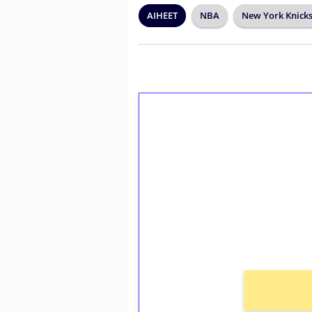
AIHEET
NBA
New York Knick
1€ = 10€ arvosta 
kierrätystä!
Talleta 1€
Saat heti 50 ilmaiskierr
kierros)!
Ei kierrätysvaatimusta!