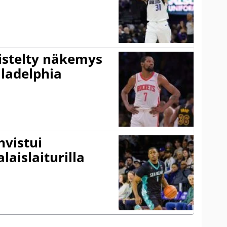
iistelty näkemys
ladelphia
vistui
laislaiturilla