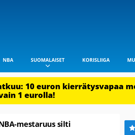
NBA
SUOMALAISET
KORISLIIGA
MU
jatkuu: 10 euron kierrätysvapaa m
vain 1 eurolla!
 NBA-mestaruus silti