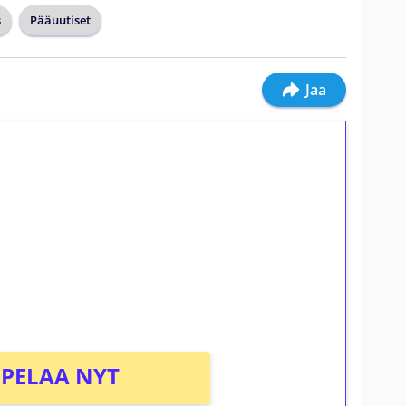
s
Pääuutiset
Jaa
ilmaiskierroksia ilman
osta Tuohi 1000 -peliin (arvo 0,20€ per
PELAA NYT