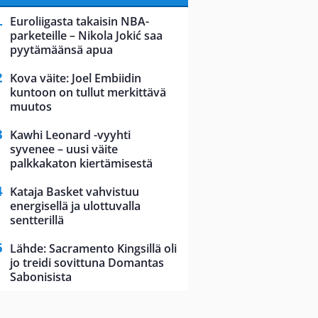
Euroliigasta takaisin NBA-
parketeille – Nikola Jokić saa
pyytämäänsä apua
Kova väite: Joel Embiidin
kuntoon on tullut merkittävä
muutos
Kawhi Leonard -vyyhti
syvenee – uusi väite
palkkakaton kiertämisestä
Kataja Basket vahvistuu
energisellä ja ulottuvalla
sentterillä
Lähde: Sacramento Kingsillä oli
jo treidi sovittuna Domantas
Sabonisista