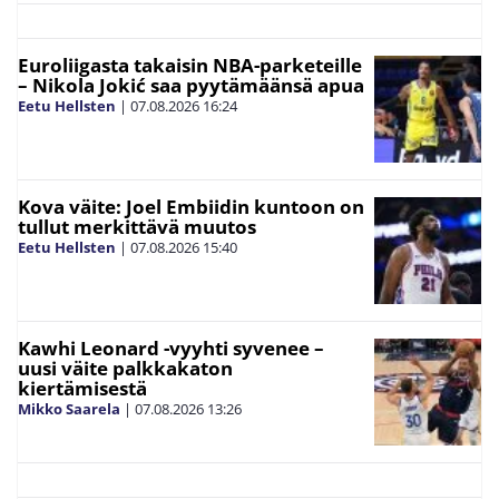
Euroliigasta takaisin NBA-parketeille
– Nikola Jokić saa pyytämäänsä apua
Eetu Hellsten
|
07.08.2026
16:24
Kova väite: Joel Embiidin kuntoon on
tullut merkittävä muutos
Eetu Hellsten
|
07.08.2026
15:40
Kawhi Leonard -vyyhti syvenee –
uusi väite palkkakaton
kiertämisestä
Mikko Saarela
|
07.08.2026
13:26