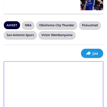
AIHEET
NBA
Oklahoma City Thunder
Pääuutiset
San Antonio Spurs
Victor Wembanyama
Jaa
1€ = 10€ arvosta
ilmaiskierroksia ilman
kierrätystä!
Talleta 1€
Saat heti 50 ilmaiskierrosta Tuohi 1000 -