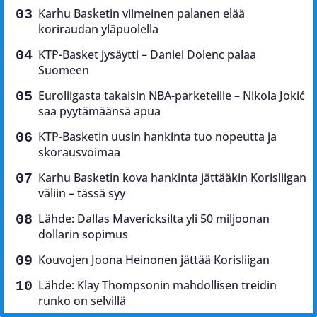
Karhu Basketin viimeinen palanen elää
koriraudan yläpuolella
KTP-Basket jysäytti – Daniel Dolenc palaa
Suomeen
Euroliigasta takaisin NBA-parketeille – Nikola Jokić
saa pyytämäänsä apua
KTP-Basketin uusin hankinta tuo nopeutta ja
skorausvoimaa
Karhu Basketin kova hankinta jättääkin Korisliigan
väliin – tässä syy
Lähde: Dallas Mavericksilta yli 50 miljoonan
dollarin sopimus
Kouvojen Joona Heinonen jättää Korisliigan
Lähde: Klay Thompsonin mahdollisen treidin
runko on selvillä