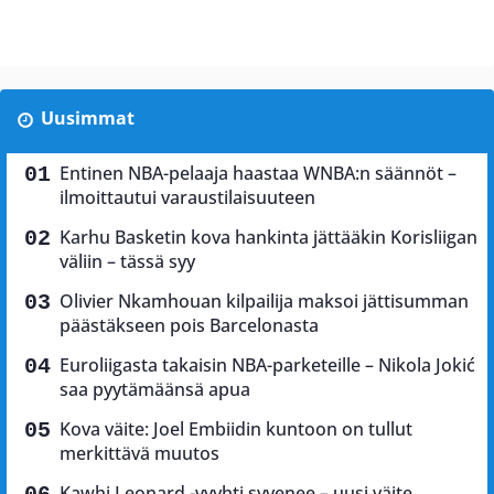
Uusimmat
Entinen NBA-pelaaja haastaa WNBA:n säännöt –
ilmoittautui varaustilaisuuteen
Karhu Basketin kova hankinta jättääkin Korisliigan
väliin – tässä syy
Olivier Nkamhouan kilpailija maksoi jättisumman
päästäkseen pois Barcelonasta
Euroliigasta takaisin NBA-parketeille – Nikola Jokić
saa pyytämäänsä apua
Kova väite: Joel Embiidin kuntoon on tullut
merkittävä muutos
Kawhi Leonard -vyyhti syvenee – uusi väite