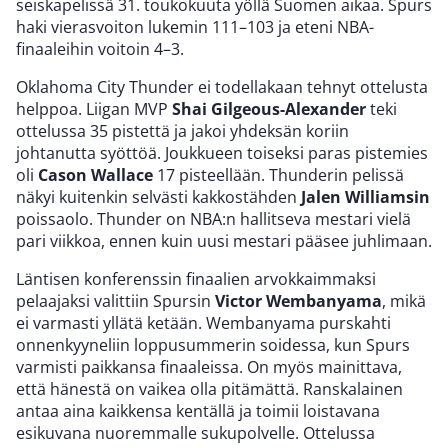
seiskapelissä 31. toukokuuta yöllä Suomen aikaa. Spurs
haki vierasvoiton lukemin 111–103 ja eteni NBA-
finaaleihin voitoin 4–3.
Oklahoma City Thunder ei todellakaan tehnyt ottelusta
helppoa. Liigan MVP
Shai Gilgeous-Alexander
teki
ottelussa 35 pistettä ja jakoi yhdeksän koriin
johtanutta syöttöä. Joukkueen toiseksi paras pistemies
oli
Cason Wallace
17 pisteellään. Thunderin pelissä
näkyi kuitenkin selvästi kakkostähden
Jalen Williamsin
poissaolo. Thunder on NBA:n hallitseva mestari vielä
pari viikkoa, ennen kuin uusi mestari pääsee juhlimaan.
Läntisen konferenssin finaalien arvokkaimmaksi
pelaajaksi valittiin Spursin
Victor Wembanyama
, mikä
ei varmasti yllätä ketään. Wembanyama purskahti
onnenkyyneliin loppusummerin soidessa, kun Spurs
varmisti paikkansa finaaleissa. On myös mainittava,
että hänestä on vaikea olla pitämättä. Ranskalainen
antaa aina kaikkensa kentällä ja toimii loistavana
esikuvana nuoremmalle sukupolvelle. Ottelussa