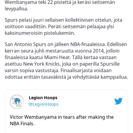
Wembanyama teki 22 pistettä ja keräsi seitsemän
levypalloa.
Spurs pelasi juuri sellaisen kollektiivisen ottelun, jota
voittoon vaadittiin. Peräti seitsemän pelaajaa ylsi
kaksinumeroisiin pistelukemiin.
San Antonio Spurs on jälleen NBA-finaaleissa. Edellisen
kerran seura juhli mestaruutta vuonna 2014, jolloin
finaaleissa kaatui Miami Heat. Tällä kertaa vastaan
asettuu New York Knicks, joka on paperilla Spursille
varsin sopiva vastustaja. Finaalisarjasta voidaan
odottaa erittäin tasaväkistä ja viihdyttävää kamppailua.
Legion Hoops
@LegionHoops
Victor Wembanyama in tears after making the
NBA Finals.