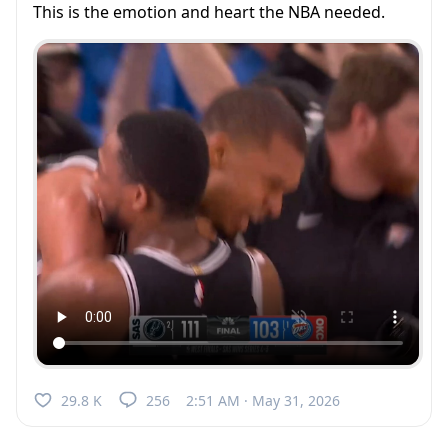
This is the emotion and heart the NBA needed.
29.8 K
256
2:51 AM · May 31, 2026