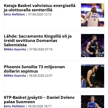
Kataja Basket vahvistuu energisellä
ja ulottuvalla sentterillä
Eetu Hellsten
|
07.08.2026
12:13
Lähde: Sacramento Kingsillä oli jo
treidi sovittuna Domantas
Sabonisista
Mikko Saarela
|
07.08.2026
07:18
Phoenix Sunsilta 73 miljoonan
dollarin sopimus
Mikko Saarela
|
06.08.2026
22:57
KTP-Basket jysäytti – Daniel Dolenc
palaa Suomeen
Eetu Hellsten
|
06.08.2026
18:17