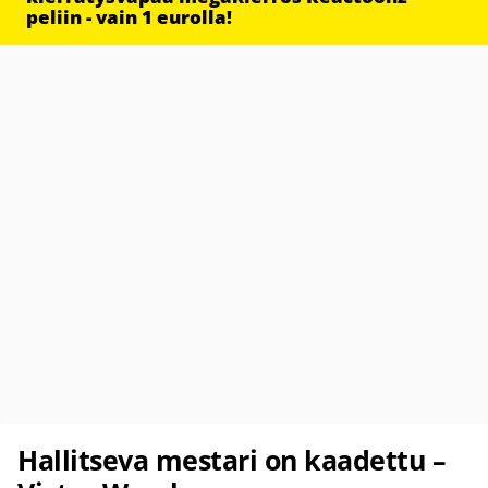
peliin - vain 1 eurolla!
Hallitseva mestari on kaadettu –