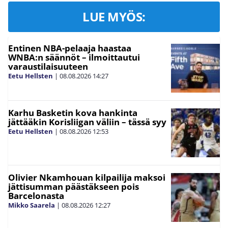
LUE MYÖS:
Entinen NBA-pelaaja haastaa
WNBA:n säännöt – ilmoittautui
varaustilaisuuteen
Eetu Hellsten
|
08.08.2026
14:27
Karhu Basketin kova hankinta
jättääkin Korisliigan väliin – tässä syy
Eetu Hellsten
|
08.08.2026
12:53
Olivier Nkamhouan kilpailija maksoi
jättisumman päästäkseen pois
Barcelonasta
Mikko Saarela
|
08.08.2026
12:27