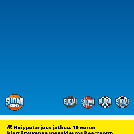
🎁 Huipputarjous jatkuu: 10 euron
kierrätysvapaa megakierros Reactoonz-