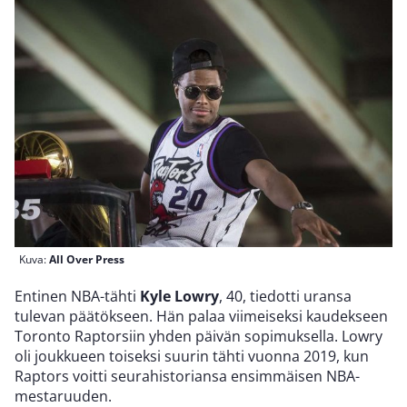
Kuva:
All Over Press
Entinen NBA-tähti
Kyle Lowry
, 40, tiedotti uransa
tulevan päätökseen. Hän palaa viimeiseksi kaudekseen
Toronto Raptorsiin yhden päivän sopimuksella. Lowry
oli joukkueen toiseksi suurin tähti vuonna 2019, kun
Raptors voitti seurahistoriansa ensimmäisen NBA-
mestaruuden.