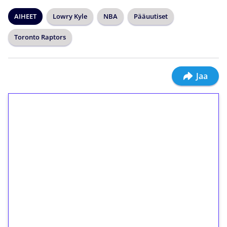
AIHEET
Lowry Kyle
NBA
Pääuutiset
Toronto Raptors
Jaa
1€ = 10€ arvosta
ilmaiskierroksia ilman
kierrätystä!
Talleta 1€
Saat heti 50 ilmaiskierrosta Tuohi 1000 -
peliin (arvo 0,20€ per kierros)!
Ei kierrätysvaatimusta!