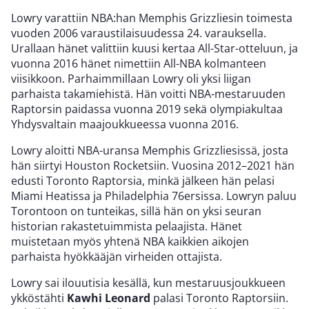
Lowry varattiin NBA:han Memphis Grizzliesin toimesta
vuoden 2006 varaustilaisuudessa 24. varauksella.
Urallaan hänet valittiin kuusi kertaa All-Star-otteluun, ja
vuonna 2016 hänet nimettiin All-NBA kolmanteen
viisikkoon. Parhaimmillaan Lowry oli yksi liigan
parhaista takamiehistä. Hän voitti NBA-mestaruuden
Raptorsin paidassa vuonna 2019 sekä olympiakultaa
Yhdysvaltain maajoukkueessa vuonna 2016.
Lowry aloitti NBA-uransa Memphis Grizzliesissä, josta
hän siirtyi Houston Rocketsiin. Vuosina 2012–2021 hän
edusti Toronto Raptorsia, minkä jälkeen hän pelasi
Miami Heatissa ja Philadelphia 76ersissa. Lowryn paluu
Torontoon on tunteikas, sillä hän on yksi seuran
historian rakastetuimmista pelaajista. Hänet
muistetaan myös yhtenä NBA kaikkien aikojen
parhaista hyökkääjän virheiden ottajista.
Lowry sai ilouutisia kesällä, kun mestaruusjoukkueen
ykköstähti
Kawhi Leonard
palasi Toronto Raptorsiin.