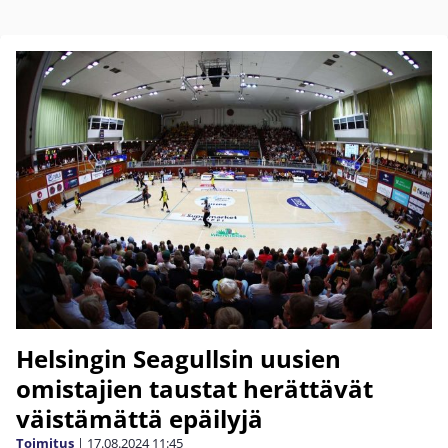
Helsingin Seagullsin uusien
omistajien taustat herättävät
väistämättä epäilyjä
Toimitus
|
17.08.2024
11:45