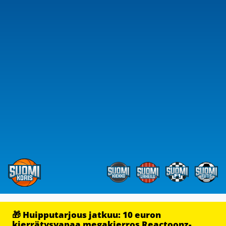
🎁 Huipputarjous jatkuu: 10 euron
kierrätysvapaa megakierros Reactoonz-