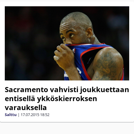
Sacramento vahvisti joukkuettaan
entisellä ykköskierroksen
varauksella
Salttu
|
17.07.2015
18:52