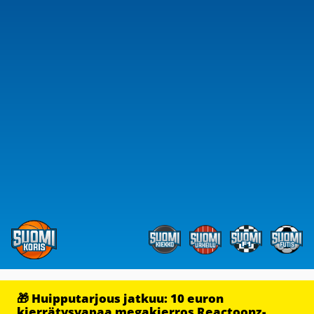
🎁 Huipputarjous jatkuu: 10 euron
kierrätysvapaa megakierros Reactoonz-