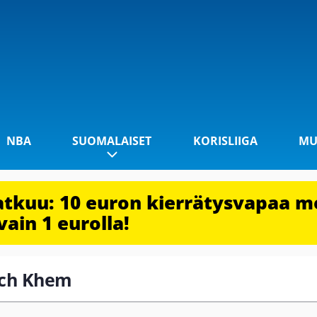
NBA
SUOMALAISET
KORISLIIGA
MU
jatkuu: 10 euron kierrätysvapaa m
vain 1 eurolla!
irch Khem