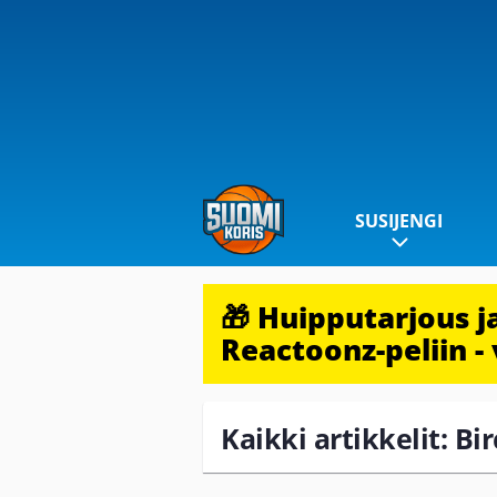
SUSIJENGI
🎁 Huipputarjous 
Reactoonz-peliin - 
Kaikki artikkelit: B