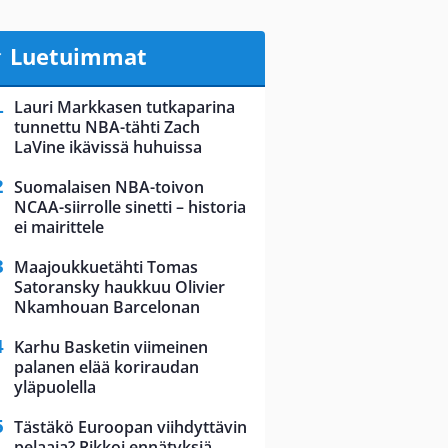
Luetuimmat
Lauri Markkasen tutkaparina
tunnettu NBA-tähti Zach
LaVine ikävissä huhuissa
Suomalaisen NBA-toivon
NCAA-siirrolle sinetti – historia
ei mairittele
Maajoukkuetähti Tomas
Satoransky haukkuu Olivier
Nkamhouan Barcelonan
Karhu Basketin viimeinen
palanen elää koriraudan
yläpuolella
Tästäkö Euroopan viihdyttävin
pelaaja? Rikkoi ennätyksiä