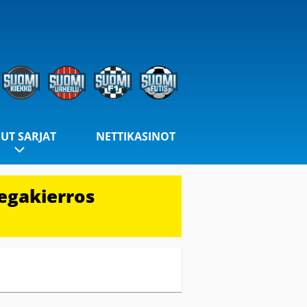
UT SARJAT
NETTIKASINOT
egakierros