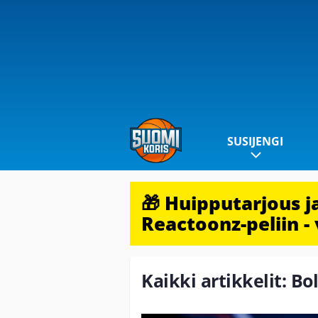
SUSIJENGI
🎁 Huipputarjous 
Reactoonz-peliin - 
Kaikki artikkelit: Bol