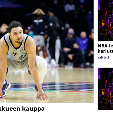
NBA-le
kariut
salttu2
|
kkueen kauppa