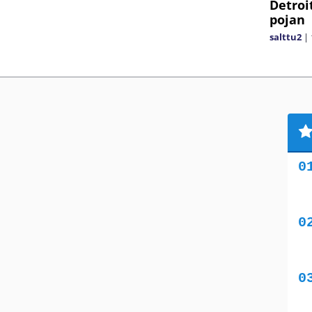
Detroi
pojan
salttu2
|