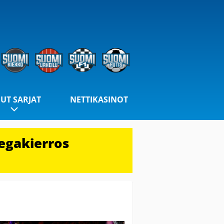
UT SARJAT
NETTIKASINOT
egakierros