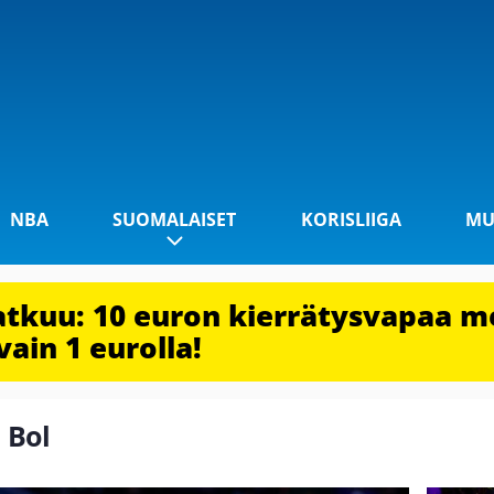
NBA
SUOMALAISET
KORISLIIGA
MU
jatkuu: 10 euron kierrätysvapaa m
vain 1 eurolla!
 Bol