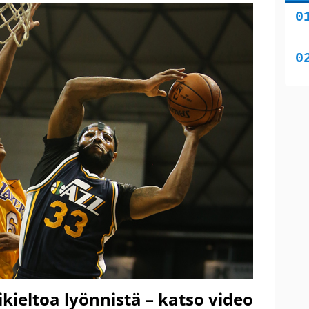
likieltoa lyönnistä – katso video