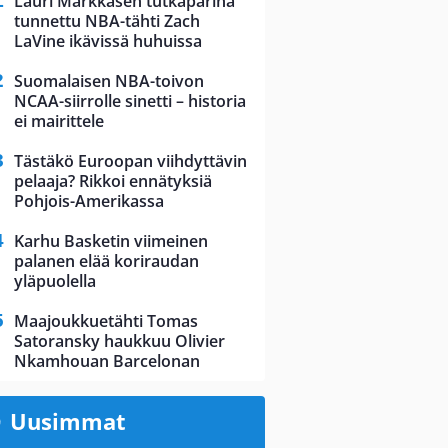
Lauri Markkasen tutkaparina
tunnettu NBA-tähti Zach
LaVine ikävissä huhuissa
Suomalaisen NBA-toivon
NCAA-siirrolle sinetti – historia
ei mairittele
Tästäkö Euroopan viihdyttävin
pelaaja? Rikkoi ennätyksiä
Pohjois-Amerikassa
Karhu Basketin viimeinen
palanen elää koriraudan
yläpuolella
Maajoukkuetähti Tomas
Satoransky haukkuu Olivier
Nkamhouan Barcelonan
Uusimmat