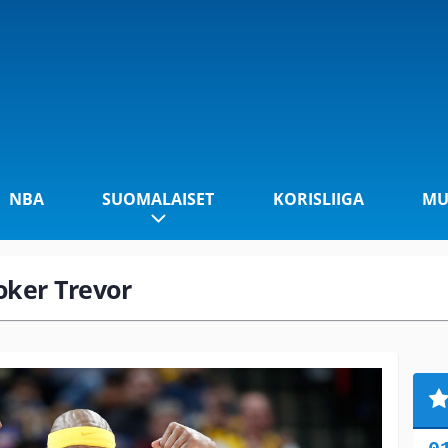
NBA
SUOMALAISET
KORISLIIGA
MU
ooker Trevor