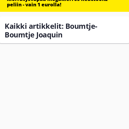
peliin - vain 1 eurolla!
Kaikki artikkelit: Boumtje-
Boumtje Joaquin