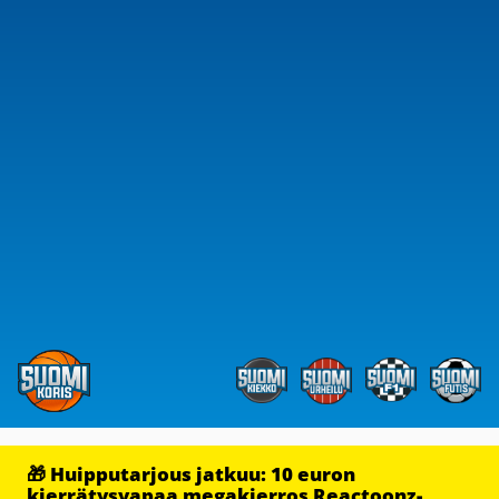
🎁 Huipputarjous jatkuu: 10 euron
kierrätysvapaa megakierros Reactoonz-