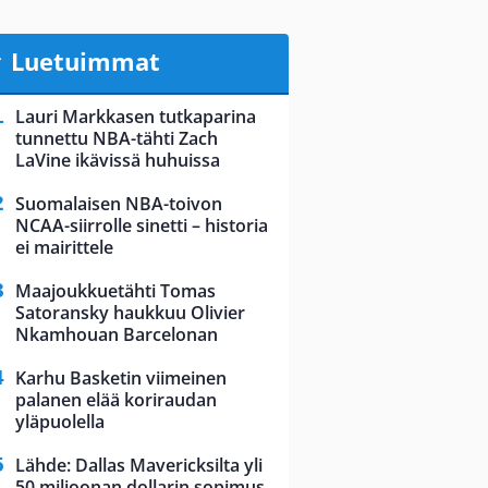
Luetuimmat
Lauri Markkasen tutkaparina
tunnettu NBA-tähti Zach
LaVine ikävissä huhuissa
Suomalaisen NBA-toivon
NCAA-siirrolle sinetti – historia
ei mairittele
Maajoukkuetähti Tomas
Satoransky haukkuu Olivier
Nkamhouan Barcelonan
Karhu Basketin viimeinen
palanen elää koriraudan
yläpuolella
Lähde: Dallas Mavericksilta yli
50 miljoonan dollarin sopimus