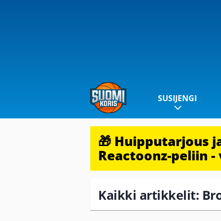
SUSIJENGI
🎁 Huipputarjous 
Reactoonz-peliin - 
Kaikki artikkelit: 