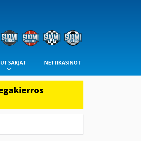
UT SARJAT
NETTIKASINOT
egakierros