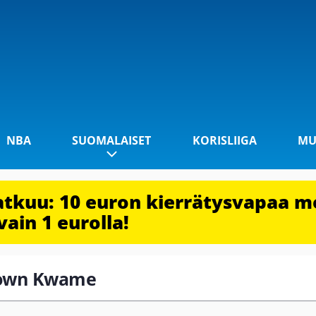
NBA
SUOMALAISET
KORISLIIGA
MU
jatkuu: 10 euron kierrätysvapaa m
vain 1 eurolla!
Brown Kwame