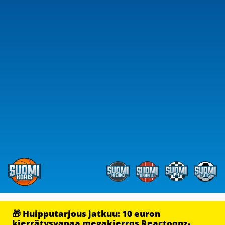
🎁 Huipputarjous jatkuu: 10 euron
kierrätysvapaa megakierros Reactoonz-