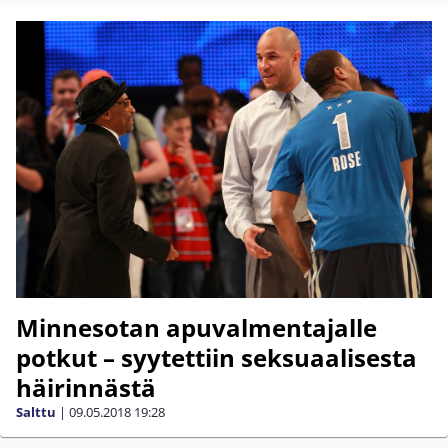
Minnesotan apuvalmentajalle
potkut – syytettiin seksuaalisesta
häirinnästä
Salttu
|
09.05.2018
19:28