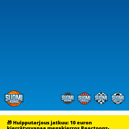
🎁 Huipputarjous jatkuu: 10 euron
kierrätysvapaa megakierros Reactoonz-