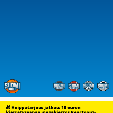
🎁 Huipputarjous jatkuu: 10 euron
kierrätysvapaa megakierros Reactoonz-