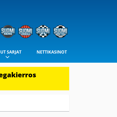
UT SARJAT
NETTIKASINOT
egakierros