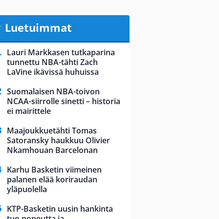
Luetuimmat
Lauri Markkasen tutkaparina
tunnettu NBA-tähti Zach
LaVine ikävissä huhuissa
Suomalaisen NBA-toivon
NCAA-siirrolle sinetti – historia
ei mairittele
Maajoukkuetähti Tomas
Satoransky haukkuu Olivier
Nkamhouan Barcelonan
Karhu Basketin viimeinen
palanen elää koriraudan
yläpuolella
KTP-Basketin uusin hankinta
tuo nopeutta ja