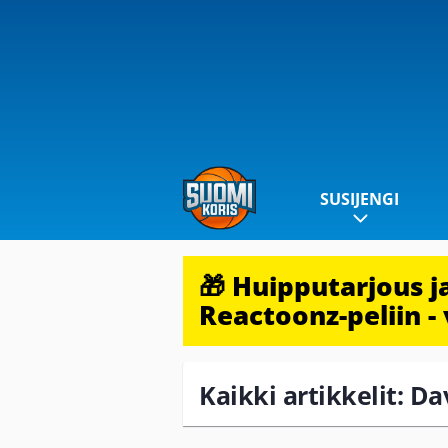
SUSIJENGI
🎁 Huipputarjous 
Reactoonz-peliin - 
Kaikki artikkelit: Da