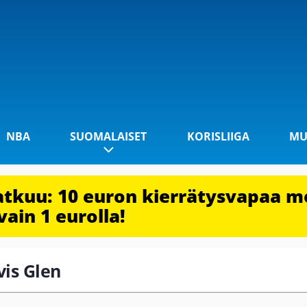
NBA
SUOMALAISET
KORISLIIGA
MU
jatkuu: 10 euron kierrätysvapaa m
vain 1 eurolla!
vis Glen