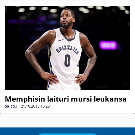
Memphisin laituri mursi leukansa
Salttu
|
21.10.2018
15:23