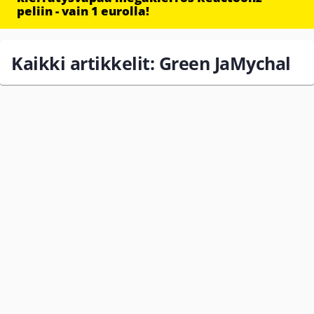
peliin - vain 1 eurolla!
Kaikki artikkelit: Green JaMychal