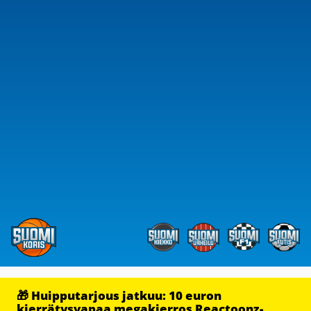
🎁 Huipputarjous jatkuu: 10 euron
kierrätysvapaa megakierros Reactoonz-