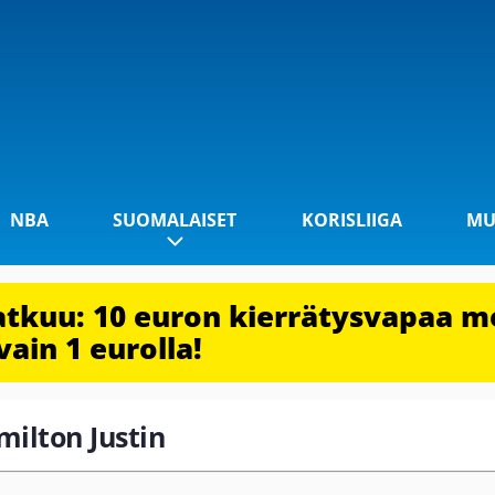
NBA
SUOMALAISET
KORISLIIGA
MU
jatkuu: 10 euron kierrätysvapaa m
vain 1 eurolla!
milton Justin