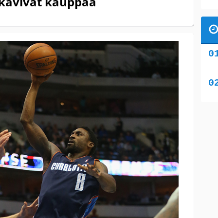
 kävivät kauppaa