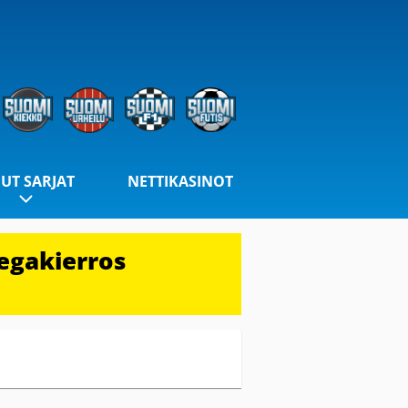
UT SARJAT
NETTIKASINOT
egakierros