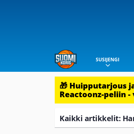
SUSIJENGI
🎁 Huipputarjous 
Reactoonz-peliin - 
Kaikki artikkelit: Ha