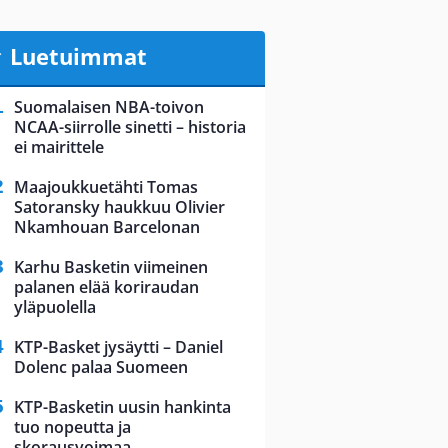
Luetuimmat
Suomalaisen NBA-toivon
NCAA-siirrolle sinetti – historia
ei mairittele
Maajoukkuetähti Tomas
Satoransky haukkuu Olivier
Nkamhouan Barcelonan
Karhu Basketin viimeinen
palanen elää koriraudan
yläpuolella
KTP-Basket jysäytti – Daniel
Dolenc palaa Suomeen
KTP-Basketin uusin hankinta
tuo nopeutta ja
skorausvoimaa