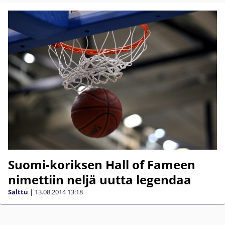
Suomi-koriksen Hall of Fameen
nimettiin neljä uutta legendaa
Salttu
|
13.08.2014
13:18