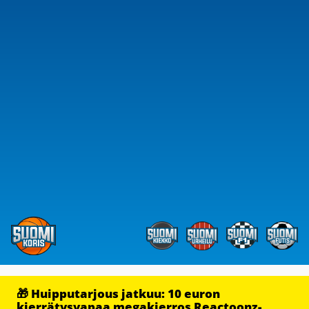
🎁 Huipputarjous jatkuu: 10 euron
kierrätysvapaa megakierros Reactoonz-