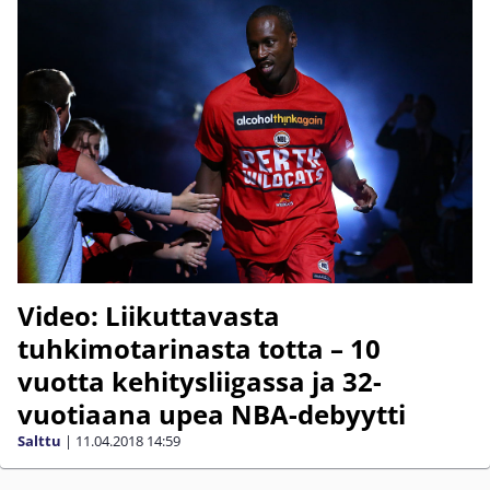
Video: Liikuttavasta
tuhkimotarinasta totta – 10
vuotta kehitysliigassa ja 32-
vuotiaana upea NBA-debyytti
Salttu
|
11.04.2018
14:59