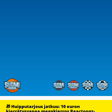
🎁 Huipputarjous jatkuu: 10 euron
kierrätysvapaa megakierros Reactoonz-