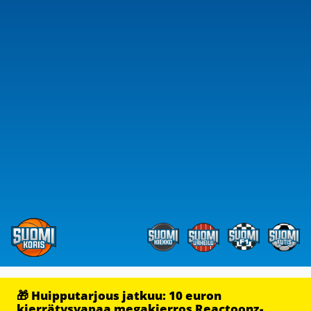
🎁 Huipputarjous jatkuu: 10 euron
kierrätysvapaa megakierros Reactoonz-