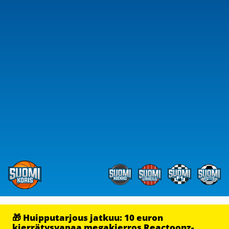
🎁 Huipputarjous jatkuu: 10 euron
kierrätysvapaa megakierros Reactoonz-