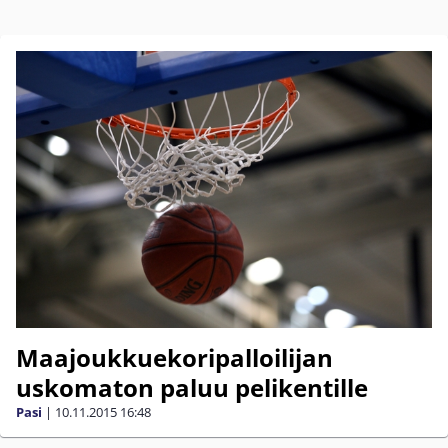
Maajoukkuekoripalloilijan
uskomaton paluu pelikentille
Pasi
|
10.11.2015
16:48