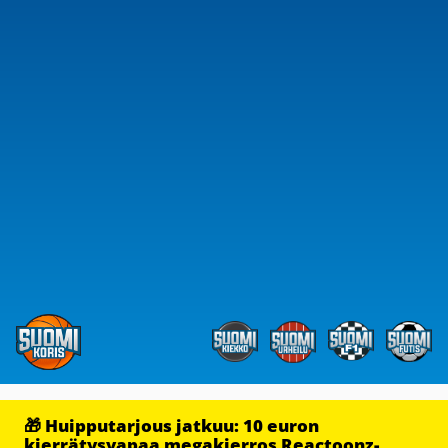
🎁 Huipputarjous jatkuu: 10 euron
kierrätysvapaa megakierros Reactoonz-