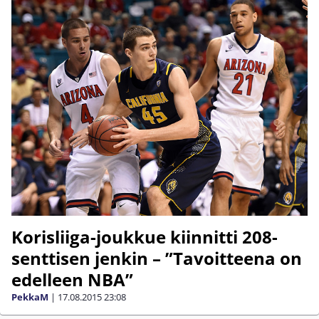
Korisliiga-joukkue kiinnitti 208-
senttisen jenkin – ”Tavoitteena on
edelleen NBA”
PekkaM
|
17.08.2015
23:08