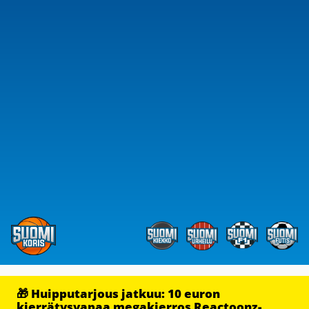
🎁 Huipputarjous jatkuu: 10 euron
kierrätysvapaa megakierros Reactoonz-