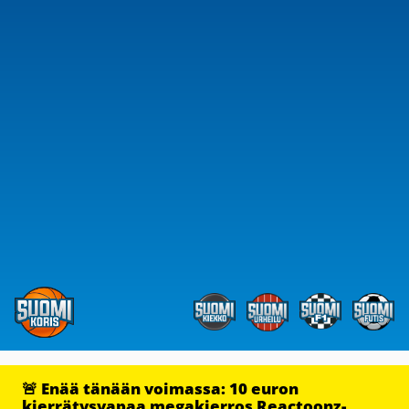
🚨 Enää tänään voimassa: 10 euron
kierrätysvapaa megakierros Reactoonz-