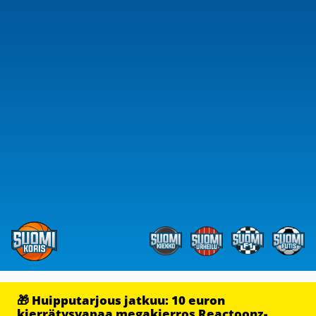
🎁 Huipputarjous jatkuu: 10 euron
kierrätysvapaa megakierros Reactoonz-