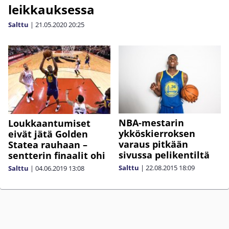
leikkauksessa
Salttu
|
21.05.2020
20:25
NBA-mestarin
Loukkaantumiset
ykköskierroksen
eivät jätä Golden
varaus pitkään
Statea rauhaan –
sivussa pelikentiltä
sentterin finaalit ohi
Salttu
|
22.08.2015
18:09
Salttu
|
04.06.2019
13:08