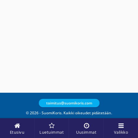
toimitus@suomikoris.com
© 2026 - SuomiKoris. Kaikki oikeudet pidätetään.
Etusivu
Luetuimmat
Uusimmat
Valikko