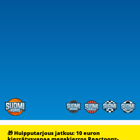
🎁 Huipputarjous jatkuu: 10 euron
kierrätysvapaa megakierros Reactoonz-