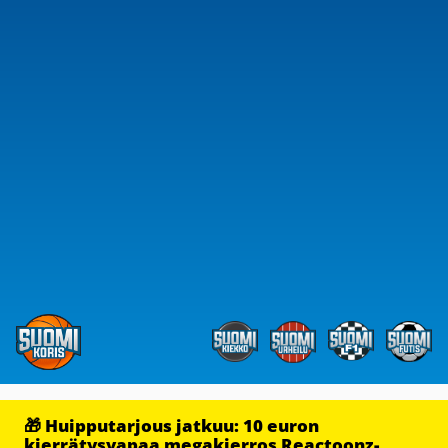
🎁 Huipputarjous jatkuu: 10 euron
kierrätysvapaa megakierros Reactoonz-