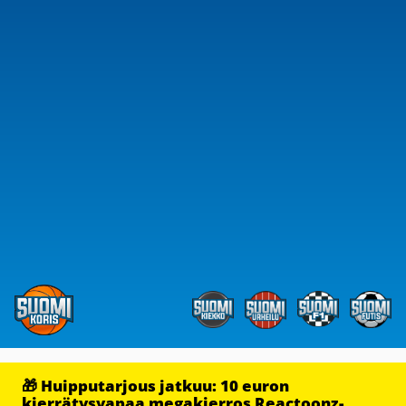
🎁 Huipputarjous jatkuu: 10 euron
kierrätysvapaa megakierros Reactoonz-