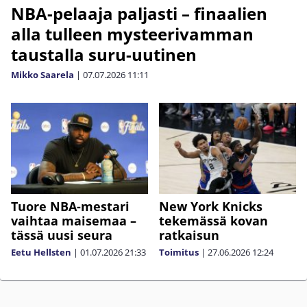
NBA-pelaaja paljasti – finaalien
alla tulleen mysteerivamman
taustalla suru-uutinen
Mikko Saarela
|
07.07.2026
11:11
Tuore NBA-mestari
New York Knicks
vaihtaa maisemaa –
tekemässä kovan
tässä uusi seura
ratkaisun
Eetu Hellsten
|
01.07.2026
21:33
Toimitus
|
27.06.2026
12:24