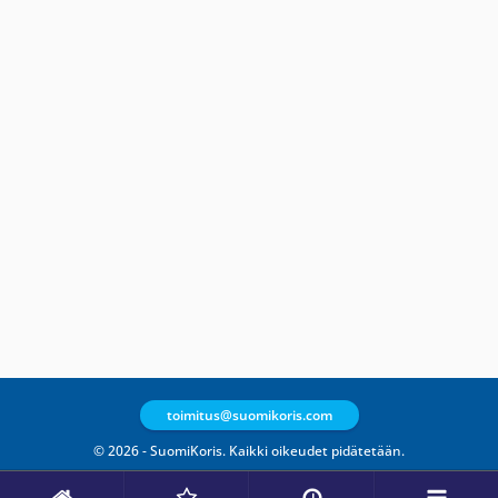
toimitus@suomikoris.com
© 2026 - SuomiKoris. Kaikki oikeudet pidätetään.