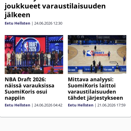
joukkueet varaustilaisuuden
jälkeen
Eetu Hellsten
|
24.06.2026
12:30
NBA Draft 2026:
Mittava analyysi:
näissä varauksissa
SuomiKoris laittoi
SuomiKoris osui
varaustilaisuuden
nappiin
tähdet järjestykseen
Eetu Hellsten
|
24.06.2026
04:42
Eetu Hellsten
|
21.06.2026
17:59