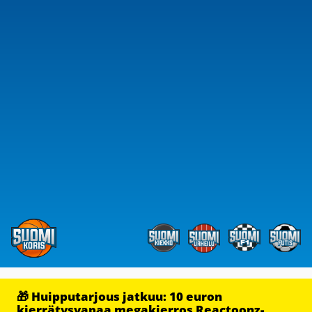
🎁 Huipputarjous jatkuu: 10 euron
kierrätysvapaa megakierros Reactoonz-