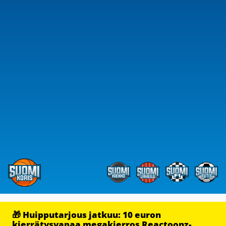
🎁 Huipputarjous jatkuu: 10 euron
kierrätysvapaa megakierros Reactoonz-