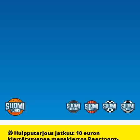
🎁 Huipputarjous jatkuu: 10 euron
kierrätysvapaa megakierros Reactoonz-