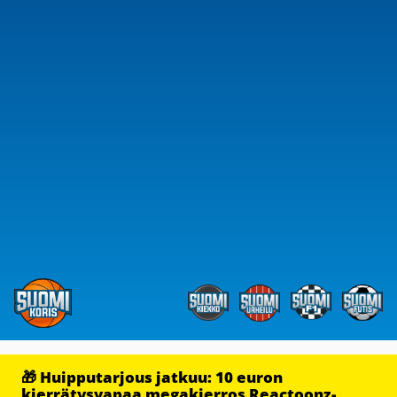
🎁 Huipputarjous jatkuu: 10 euron
kierrätysvapaa megakierros Reactoonz-