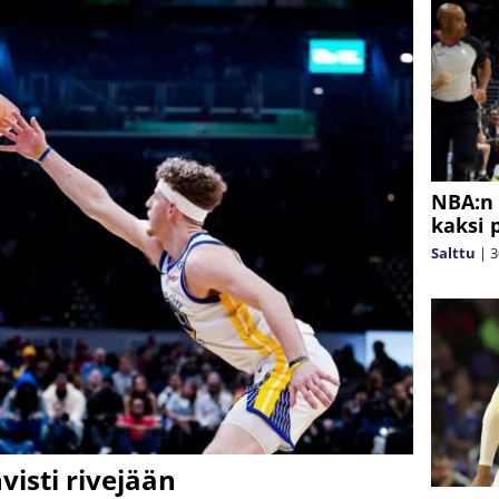
NBA:n 
kaksi 
Salttu
|
3
isti rivejään