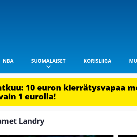
NBA
SUOMALAISET
KORISLIIGA
MU
jatkuu: 10 euron kierrätysvapaa m
vain 1 eurolla!
hamet Landry