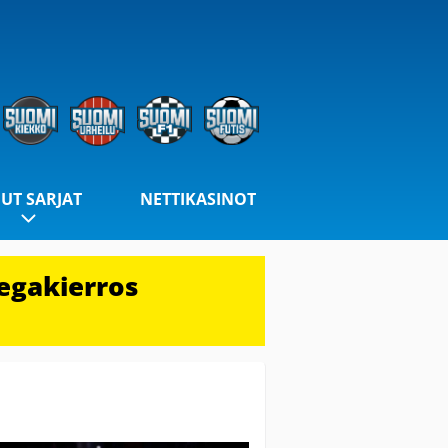
UT SARJAT
NETTIKASINOT
egakierros