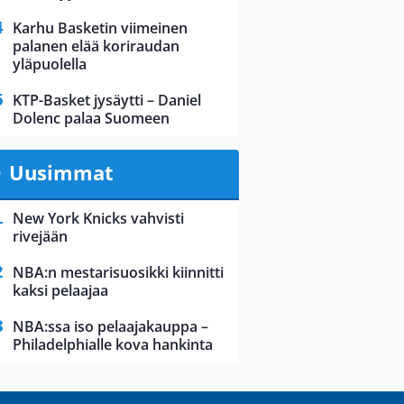
Karhu Basketin viimeinen
palanen elää koriraudan
yläpuolella
KTP-Basket jysäytti – Daniel
Dolenc palaa Suomeen
Uusimmat
New York Knicks vahvisti
rivejään
NBA:n mestarisuosikki kiinnitti
kaksi pelaajaa
NBA:ssa iso pelaajakauppa –
Philadelphialle kova hankinta