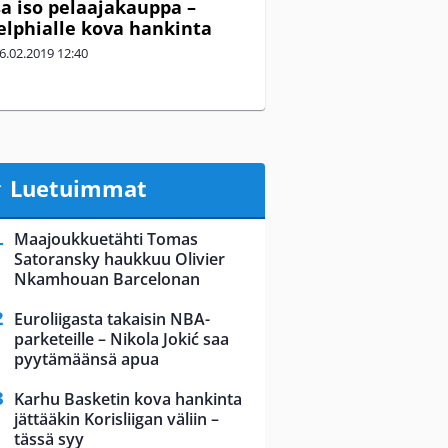
a iso pelaajakauppa –
elphialle kova hankinta
6.02.2019
12:40
Luetuimmat
Maajoukkuetähti Tomas
Satoransky haukkuu Olivier
Nkamhouan Barcelonan
Euroliigasta takaisin NBA-
parketeille – Nikola Jokić saa
pyytämäänsä apua
Karhu Basketin kova hankinta
jättääkin Korisliigan väliin –
tässä syy