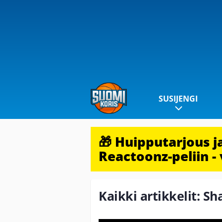
SUSIJENGI
🎁 Huipputarjous 
Reactoonz-peliin - 
Kaikki artikkelit: S