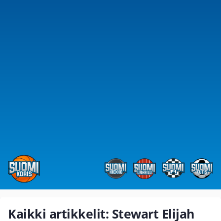
Kaikki artikkelit: Stewart Elijah