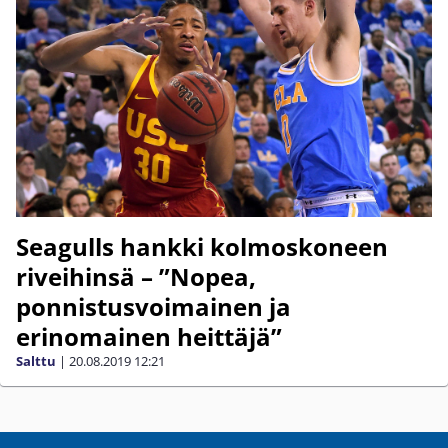
Seagulls hankki kolmoskoneen
riveihinsä – ”Nopea,
ponnistusvoimainen ja
erinomainen heittäjä”
Salttu
|
20.08.2019
12:21