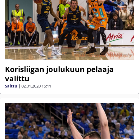
Korisliigan joulukuun pelaaja
valittu
Salttu
|
02.01.2020
15:11